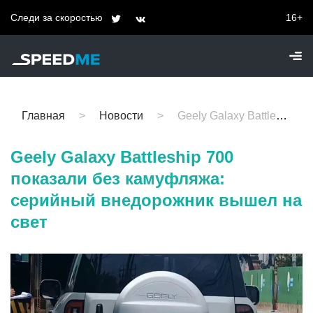
Следи за скоростью
16+
Главная
Новости
Geely Galaxy Battleship 700 показали без камуфляжа: серийный внедорожник вышел на свет
Geely Galaxy Battleship 700
показали без камуфляжа:
серийный внедорожник вышел на
свет