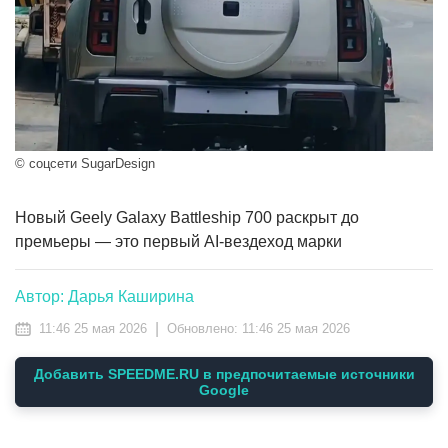
© соцсети SugarDesign
Новый Geely Galaxy Battleship 700 раскрыт до
премьеры — это первый AI-вездеход марки
Автор: Дарья Каширина
|
11:46 25 мая 2026
Обновлено:
11:46 25 мая 2026
Добавить SPEEDME.RU в предпочитаемые источники
Google