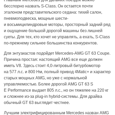
бесспорно назвать S-Class. Он остается почти
эталоном представительского седана: тихий салон,
пневмоподвеска, мощные шести-
и восьмицилиндровые моторы, просторный задний ряд
и ощущение большой дорогой машины без лишней
суеты. Для тех, кто хочет не управлять, а ехать, S-Class
по-прежнему сильнее большинства конкурентов.
Для энтузиастов подойдет Mercedes-AMG GT 63 Coupe.
Причина простая: настоящий AMG все еще должен
иметь V8. Здесь стоит 4,0-литровый битурбомотор
на 577 л.с. и 800 Нм, полный привод 4Matic+ и характер
старых мощных AMG, но уже с нормальной
управляемостью. Более дорогой AMG GT 63 S
E Performance выдает 805 л.с., но он тяжелее на 220 кг
и сложнее из-за plug-in hybrid-системы. Для драйва
обычный GT 63 выглядит честнее.
Лучшим электрифицированным Mercedes назван AMG