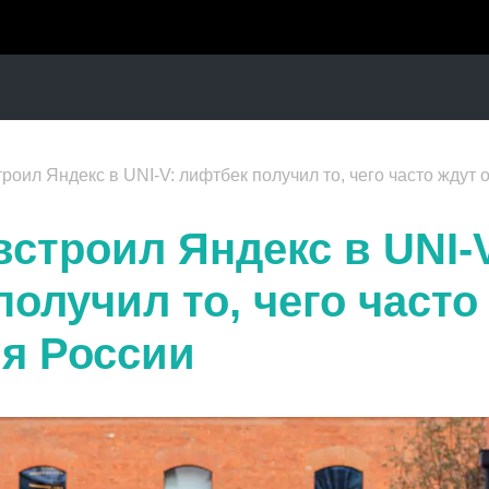
роил Яндекс в UNI-V: лифтбек получил то, чего часто ждут
встроил Яндекс в UNI-
олучил то, чего часто
я России