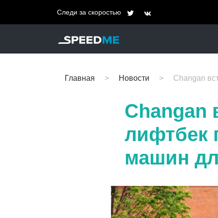
Следи за скоростью
Главная
Новости
Changan вст
Changan 
лифтбек п
машин дл