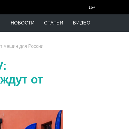
16+
НОВОСТИ
СТАТЬИ
ВИДЕО
 от машин для России
V:
 ждут от