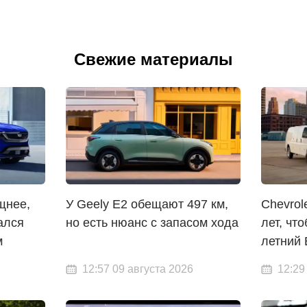
Свежие материалы
ощнее,
У Geely E2 обещают 497 км,
Chevrol
ался
но есть нюанс с запасом хода
лет, чт
м
летний 
12:57 09 августа 2026
12:29