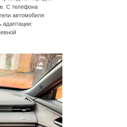
е. С телефона
атели автомобиля
ь адаптации:
невной