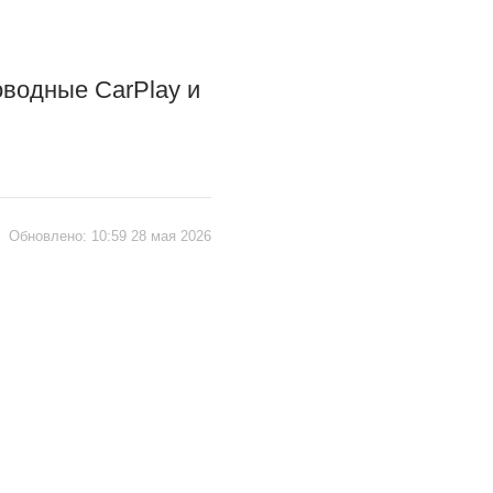
оводные CarPlay и
|
Обновлено:
10:59 28 мая 2026