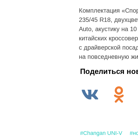
Комплектация «Спор
235/45 R18, двухцве
Auto, акустику на 
китайских кроссове
с драйверской поса
на повседневную жи
Поделиться но
#Changan UNI-V
#н