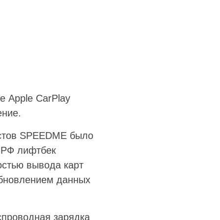
 Apple CarPlay
ение.
истов SPEEDME было
а РФ лифтбек
остью вывода карт
обновлением данных
спроводная зарядка