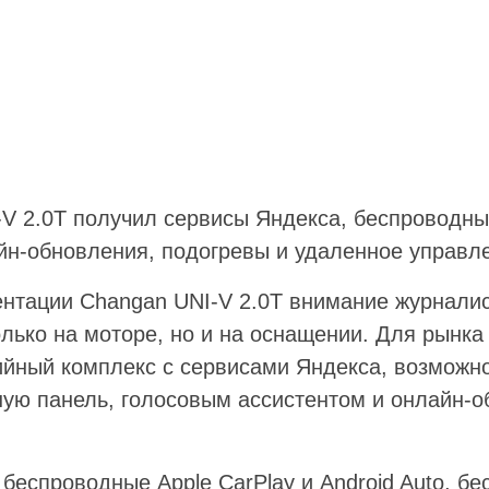
V 2.0T получил сервисы Яндекса, беспроводные
айн-обновления, подогревы и удаленное управл
ентации Changan UNI-V 2.0T внимание журнал
олько на моторе, но и на оснащении. Для рынк
йный комплекс с сервисами Яндекса, возможн
ную панель, голосовым ассистентом и онлайн-
беспроводные Apple CarPlay и Android Auto, бе