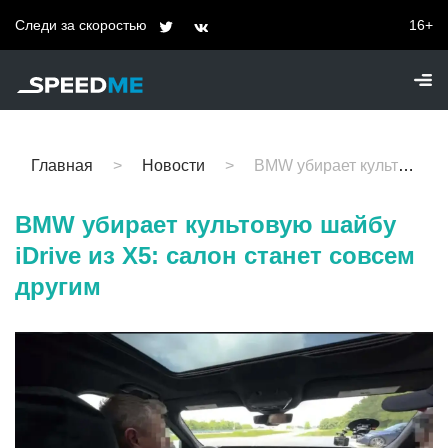
Следи за скоростью
16+
Главная
Новости
BMW убирает культовую шайбу iDrive из X5: салон станет совсем другим
BMW убирает культовую шайбу
iDrive из X5: салон станет совсем
другим