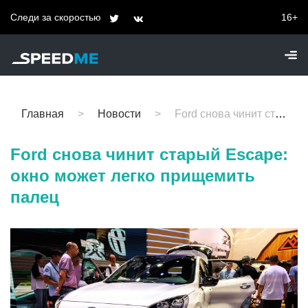
Следи за скоростью
16+
Главная
Новости
Ford снова чинит старый Escape: окно может легко прищемить палец
Ford снова чинит старый Escape:
окно может легко прищемить
палец