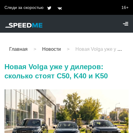
Следи за скоростью
16+
Главная
Новости
Новая Volga уже у дилеров: сколько стоят C50, K40 и K50
Новая Volga уже у дилеров:
сколько стоят C50, K40 и K50