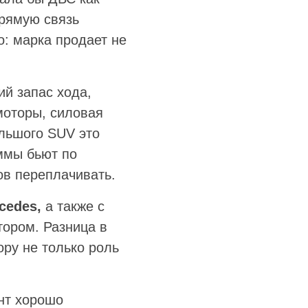
прямую связь
: марка продает не
й запас хода,
моторы, силовая
ольшого SUV это
ммы бьют по
ов переплачивать.
cedes,
а также с
тором. Разница в
ору не только роль
ент хорошо