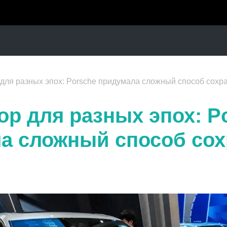
для разных эпох: Porsche придумала сложный способ сохр
ор для разных эпох: P
а сложный способ сох