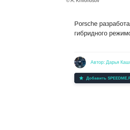
© A. Krivonosov
Porsche разработа
гибридного режим
Автор: Дарья Ка
Добавить SPEEDME.R