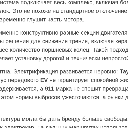
система подключает весь комплекс, включая бо
лок. Это не похоже на стандартное отключение
 временно глушит часть мотора.
менно конструктивно разные секции двигателя
ы решения для снижения трения, включая кер
ее количество поршневых колец. Такой подход
делает установку дорогой и технически непросто
тна. Электрификация развивается неровно:
Ta
тус передового
EV
не гарантирует спокойной жи
адерживается, а
911
марка не спешит превраща
 этом нормы выбросов ужесточаются, а рынки д
тектура могла бы дать бренду больше свободы.
к электрокар, на дальних маршрутах использо