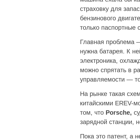
страховку для запа
бензинового двигат
только паспортные 
Главная проблема —
нужна батарея. К н
электроника, охлаж
можно спрятать в р
управляемости — том
На рынке такая схем
китайскими EREV-мо
том, что
Porsche,
су
зарядной станции, н
Пока это патент, а