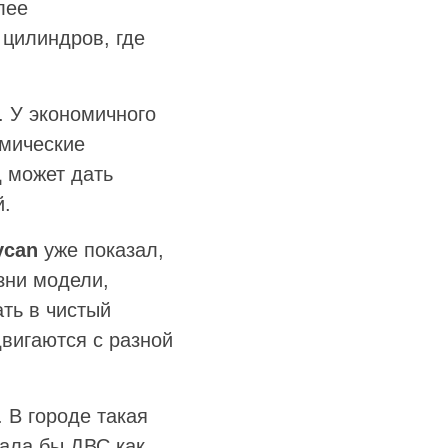
лее
 цилиндров, где
. У экономичного
амические
 может дать
й.
ycan
уже показал,
зни модели,
ть в чистый
вигаются с разной
 В городе такая
вала бы ДВС как