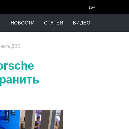
16+
НОВОСТИ
СТАТЬИ
ВИДЕО
анить ДВС
orsche
ранить