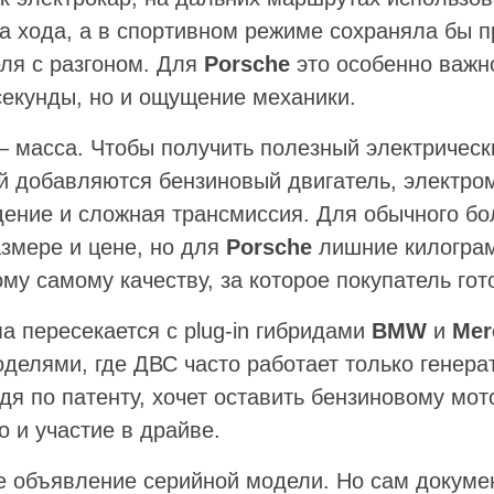
са хода, а в спортивном режиме сохраняла бы 
еля с разгоном. Для
Porsche
это особенно важно
секунды, но и ощущение механики.
 масса. Чтобы получить полезный электрически
ей добавляются бензиновый двигатель, электро
дение и сложная трансмиссия. Для обычного б
азмере и цене, но для
Porsche
лишние килогра
у самому качеству, за которое покупатель гот
а пересекается с plug-in гибридами
BMW
и
Mer
делями, где ДВС часто работает только генера
дя по патенту, хочет оставить бензиновому мот
о и участие в драйве.
 не объявление серийной модели. Но сам докум