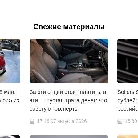
Свежие материалы
8 млн:
За эти опции стоит платить, а
Sollers
a bZ5 из
эти — пустая трата денег: что
рублей:
советуют эксперты
российс
17:16 07 августа 2026
16:30