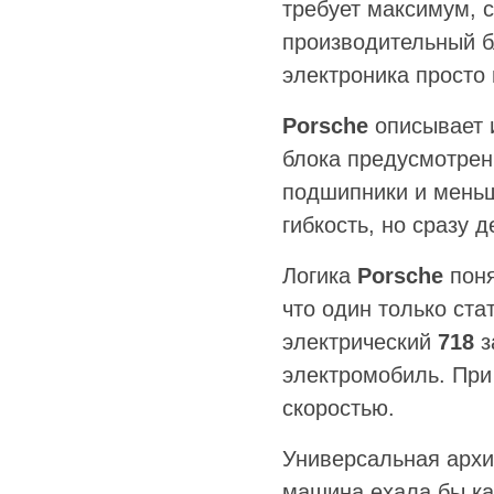
требует максимум, 
производительный б
электроника просто
Porsche
описывает и
блока предусмотрен
подшипники и меньш
гибкость, но сразу 
Логика
Porsche
поня
что один только ста
электрический
718
з
электромобиль. При
скоростью.
Универсальная архи
машина ехала бы ка