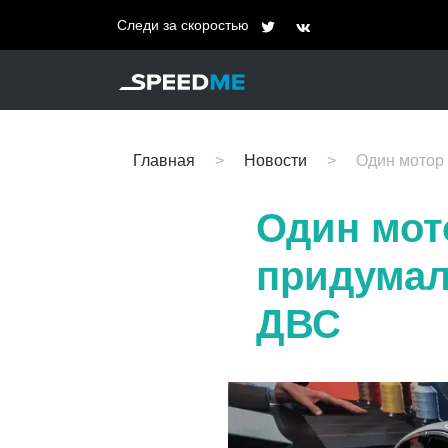
Следи за скоростью
Главная
Новости
Один мотор 
Один мот
придумал
ДВС