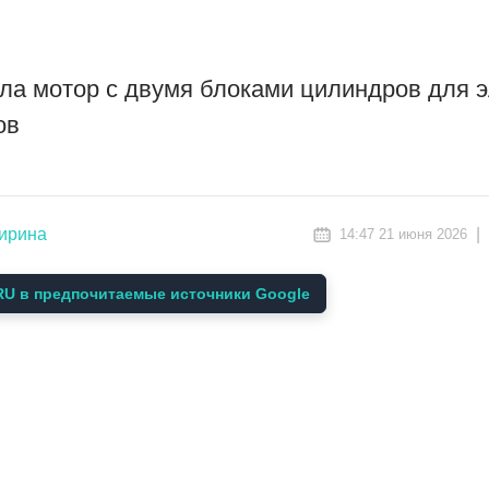
ла мотор с двумя блоками цилиндров для э
ов
ширина
|
14:47 21 июня 2026
U в предпочитаемые источники Google