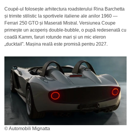
Coupé-ul folosește arhitectura roadsterului Rina Barchetta
și trimite stilistic la sportivele italiene ale anilor 1960 —
Ferrari 250 GTO și Maserati Mistral. Versiunea Coupe
primește un acoperiș double-bubble, o pupă redesenată cu
coadă Kamm, faruri rotunde mari și un mic eleron
„ducktail”. Mașina reală este promisă pentru 2027.
© Automobili Mignatta