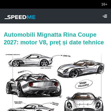
16+
Automobili Mignatta Rina Coupe
2027: motor V8, preț și date tehnice