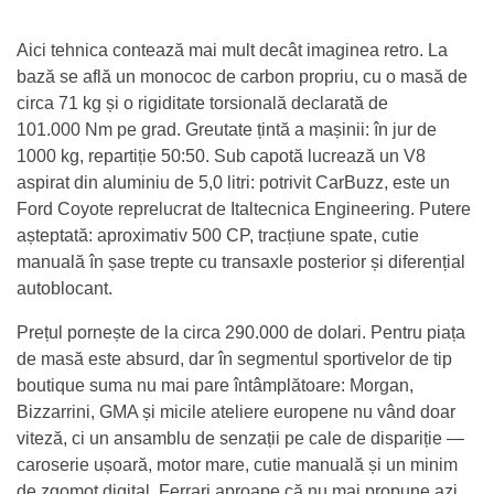
Aici tehnica contează mai mult decât imaginea retro. La
bază se află un monococ de carbon propriu, cu o masă de
circa 71 kg și o rigiditate torsională declarată de
101.000 Nm pe grad. Greutate țintă a mașinii: în jur de
1000 kg, repartiție 50:50. Sub capotă lucrează un V8
aspirat din aluminiu de 5,0 litri: potrivit CarBuzz, este un
Ford Coyote reprelucrat de Italtecnica Engineering. Putere
așteptată: aproximativ 500 CP, tracțiune spate, cutie
manuală în șase trepte cu transaxle posterior și diferențial
autoblocant.
Prețul pornește de la circa 290.000 de dolari. Pentru piața
de masă este absurd, dar în segmentul sportivelor de tip
boutique suma nu mai pare întâmplătoare: Morgan,
Bizzarrini, GMA și micile ateliere europene nu vând doar
viteză, ci un ansamblu de senzații pe cale de dispariție —
caroserie ușoară, motor mare, cutie manuală și un minim
de zgomot digital. Ferrari aproape că nu mai propune azi