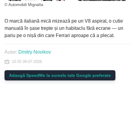
© Automobili Mignatta
O marcă italiană mică mizează pe un V8 aspirat, o cutie
manuală în șase trepte și un habitaclu fără ecrane — un
pariu pe o nișă din care Ferrari aproape că a plecat.
Autor:
Dmitry Novikov
10:55 09-07-2026
Adaugă SpeedMe la sursele tale Google preferate