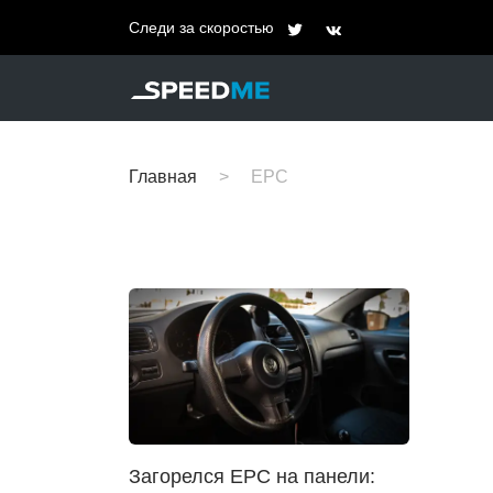
Следи за скоростью
Главная
EPC
Загорелся EPC на панели: