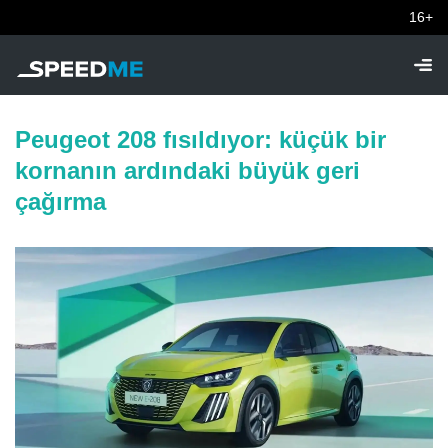
16+
Peugeot 208 fısıldıyor: küçük bir
kornanın ardındaki büyük geri
çağırma