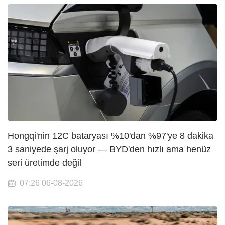
Hongqi'nin 12C bataryası %10'dan %97'ye 8 dakika
3 saniyede şarj oluyor — BYD'den hızlı ama henüz
seri üretimde değil
07:26 06-08-2026