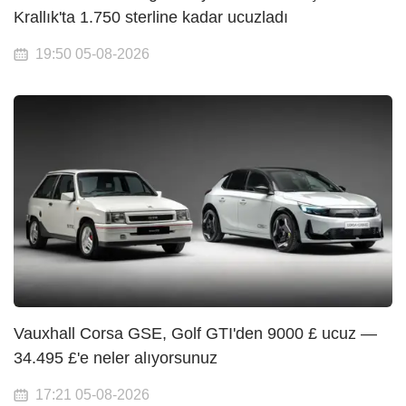
Krallık'ta 1.750 sterline kadar ucuzladı
19:50 05-08-2026
Vauxhall Corsa GSE, Golf GTI'den 9000 £ ucuz —
34.495 £'e neler alıyorsunuz
17:21 05-08-2026