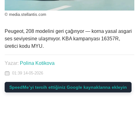
© media.stellantis.com
Peugeot, 208 modelini geri çağırıyor — korna yasal asgari
ses seviyesine ulaşmıyor. KBA kampanyası 16357R,
üretici kodu MYU.
Yazar:
Polina Kotikova
01:39 14-05-2026
SpeedMe’yi tercih ettiğiniz Google kaynaklarına ekleyin