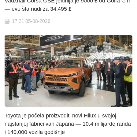
Vauxhall Corsa GSE jeftinija je 9000 £ od Golfa GTI
— evo šta nudi za 34.495 £
17:21 05-08-2026
Toyota je počela proizvoditi novi Hilux u svojoj
najstarijoj fabrici van Japana — 10,4 milijarde randa
i 140.000 vozila godišnje