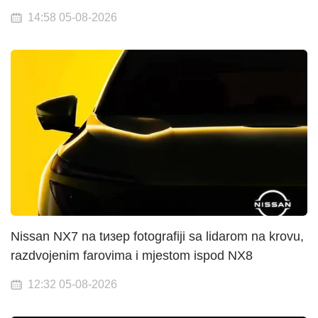
14:58 05-08-2026
Nissan NX7 na tизер fotografiji sa lidarom na krovu,
razdvojenim farovima i mjestom ispod NX8
12:32 05-08-2026