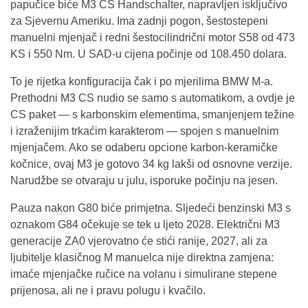
papučice biće M3 CS Handschalter, napravljen isključivo
za Sjevernu Ameriku. Ima zadnji pogon, šestostepeni
manuelni mjenjač i redni šestocilindrični motor S58 od 473
KS i 550 Nm. U SAD-u cijena počinje od 108.450 dolara.
To je rijetka konfiguracija čak i po mjerilima BMW M-a.
Prethodni M3 CS nudio se samo s automatikom, a ovdje je
CS paket — s karbonskim elementima, smanjenjem težine
i izraženijim trkaćim karakterom — spojen s manuelnim
mjenjačem. Ako se odaberu opcione karbon-keramičke
kočnice, ovaj M3 je gotovo 34 kg lakši od osnovne verzije.
Narudžbe se otvaraju u julu, isporuke počinju na jesen.
Pauza nakon G80 biće primjetna. Sljedeći benzinski M3 s
oznakom G84 očekuje se tek u ljeto 2028. Električni M3
generacije ZA0 vjerovatno će stići ranije, 2027, ali za
ljubitelje klasičnog M manuelca nije direktna zamjena:
imaće mjenjačke ručice na volanu i simulirane stepene
prijenosa, ali ne i pravu polugu i kvačilo.