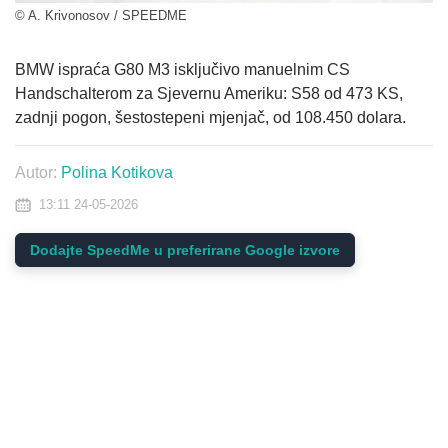
© A. Krivonosov / SPEEDME
BMW ispraća G80 M3 isključivo manuelnim CS
Handschalterom za Sjevernu Ameriku: S58 od 473 KS,
zadnji pogon, šestostepeni mjenjač, od 108.450 dolara.
Autor:
Polina Kotikova
13:11 24-05-2026
Dodajte SpeedMe u preferirane Google izvore