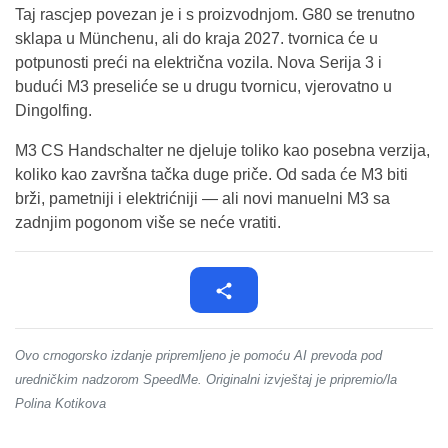
Taj rascjep povezan je i s proizvodnjom. G80 se trenutno
sklapa u Münchenu, ali do kraja 2027. tvornica će u
potpunosti preći na električna vozila. Nova Serija 3 i
budući M3 preseliće se u drugu tvornicu, vjerovatno u
Dingolfing.
M3 CS Handschalter ne djeluje toliko kao posebna verzija,
koliko kao završna tačka duge priče. Od sada će M3 biti
brži, pametniji i elektrićniji — ali novi manuelni M3 sa
zadnjim pogonom više se neće vratiti.
Ovo crnogorsko izdanje pripremljeno je pomoću AI prevoda pod
uredničkim nadzorom SpeedMe. Originalni izvještaj je pripremio/la
Polina Kotikova