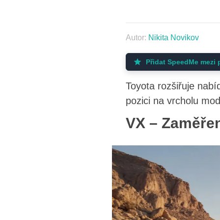
Autor:
Nikita Novikov
Přidat SpeedMe mezi 
Toyota rozšiřuje nab
pozici na vrcholu mod
VX – Zaměřen