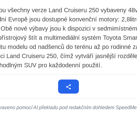
ou všechny verze Land Cruiseru 250 vybaveny 48
 Evropě jsou dostupné konvenční motory: 2,8litrov
 Obě nové výbavy jsou k dispozici v sedmimístném
 přístrojový štít a multimediální systém Toyota Sma
ivitu modelu od nadšenců do terénu až po rodinné 
ci Land Cruiseru 250, čímž vytváří jasnější rozděle
hodlným SUV pro každodenní použití.
ipraveno pomocí AI překladu pod redakčním dohledem SpeedMe.