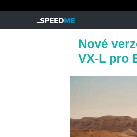
Nové verz
VX-L pro 