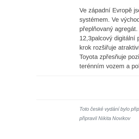
Ve západní Evropě js
systémem. Ve východní
přeplňovaný agregát.
12,3palcový digitální
krok rozšiřuje atrakt
Toyota zpřesňuje pozi
terénním vozem a po
Toto české vydání bylo př
připravil Nikita Novikov