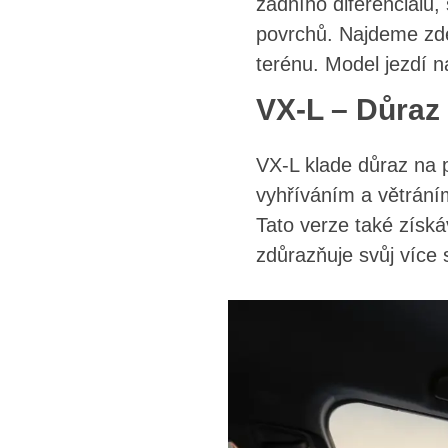
zadního diferenciálu,
povrchů. Najdeme zde
terénu. Model jezdí 
VX-L – Důraz
VX-L klade důraz na p
vyhříváním a větráním
Tato verze také získá
zdůrazňuje svůj více 