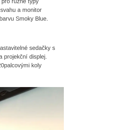
 pro různé typy
 svahu a monitor
 barvu Smoky Blue.
nastavitelné sedačky s
projekční displej.
 20palcovými koly