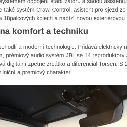
 systémem odpojení stabilizátorů a sadou asistentů
 také systém Crawl Control, asistent pro sjezd ze
na 18palcových kolech a nabízí novou exteriérovou
 na komfort a techniku
ohodlí a moderní technologie. Přidává elektricky 
, prémiový audio systém JBL se 14 reproduktory a 
vá digitální zpětné zrcátko a diferenciál Torsen. S
silniční a prémiový charakter.