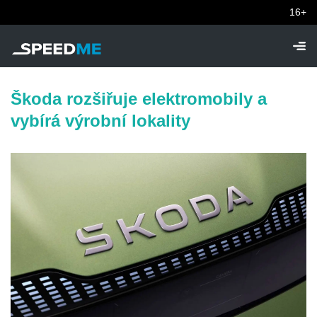
16+
Škoda rozšiřuje elektromobily a
vybírá výrobní lokality