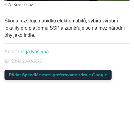
© A. Krivonosov
Škoda rozšiřuje nabídku elektromobilů, vybírá výrobní
lokality pro platformu SSP a zaměřuje se na mezinárodní
trhy jako Indie.
Autor:
Darja Kaširina
23:41 25-03-2026
Přidat SpeedMe mezi preferované zdroje Google