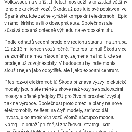
Volkswagen a v příštích letech poslouží jako základ většiny
jeho elektrických vozů. Škoda už posiluje své postavení ve
Španělsku, kde začne vyrábět kompaktní elektromobil Epiq
v rámci širšího úsilí o dostupná auta. Společnost ale
zůstává opatrná ohledně výhledu na evropském trhu.
Podle odhadů vedení prodeje v regionu stagnují na zhruba
12 až 13 milionech vozů ročně. Tato realita nutí Škodu více
se zaměřit na mezinárodní trhy, zejména na Indii, kde se
prodeje už zdvojnásobily. V budoucnu by Indie mohla
sloužit nejen jako odbytiště, ale i jako exportní centrum.
Přes rozvoj elektromobilů Škoda přiznává výzvy: elektrické
modely jsou stále méně ziskové než vozy se spalovacími
motory a přísné předpisy EU pro životní prostředí zvyšují
tlak na výrobce. Společnost proto omezila plány na nové
elektromobily ze šesti na čtyři modely, zatímco dál
investuje do tradičních vozů včetně nástupce modelu
Karoq. To odráží pružnější značkovou strategii, kde
vyvážení elektrifikace s udržením nabídky spalovacích