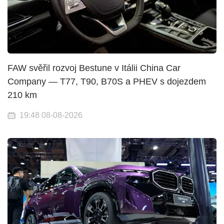
FAW svěřil rozvoj Bestune v Itálii China Car
Company — T77, T90, B70S a PHEV s dojezdem
210 km
19:48 08-08-2026