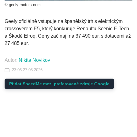
© geely-motors.com
Geely oficiálně vstupuje na španělský trh s elektrickým
crossoverem E5, který konkuruje Renaultu Scenic E-Tech
a Škodě Elroq. Ceny začínají na 37 490 eur, s dotacemi až
27 485 eur.
Autor:
Nikita Novikov
23:06 27-03-2026
Přidat SpeedMe mezi preferované zdroje Google