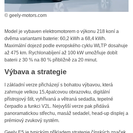
© geely-motors.com
Model je vybaven elektromotorem o výkonu 218 koní a
dvěma variantami baterie: 60,2 kWh a 68,4 kWh.
Maximální dojezd podle evropského cyklu WLTP dosahuje
až 475 km. Rychlonabíjení až 100 kW umožňuje dobít
baterii z 30 % na 80 % přibližně za 20 minut.
Výbava a strategie
I základní verze přicházejí s bohatou výbavou, která
zahrnuje velkou 15,4palcovou obrazovku, digitální
přístrojový štít, vyhřívaná a větraná sedadla, tepelné
čerpadlo a funkci V2L. Nejvyšší verze pak přidává
panoramatickou střechu, masáž sedadel, head-up displej a
prémiový zvukový systém.
Geely E5 je typickým příkladem strategie čínských značek