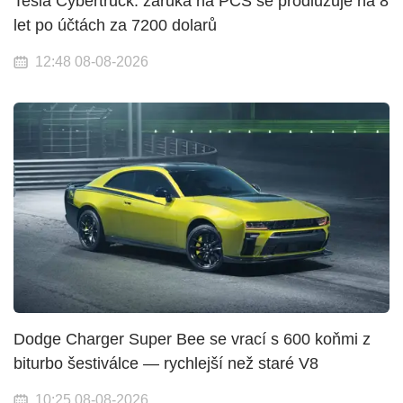
Tesla Cybertruck: záruka na PCS se prodlužuje na 8
let po účtách za 7200 dolarů
12:48 08-08-2026
Dodge Charger Super Bee se vrací s 600 koňmi z
biturbo šestiválce — rychlejší než staré V8
10:25 08-08-2026