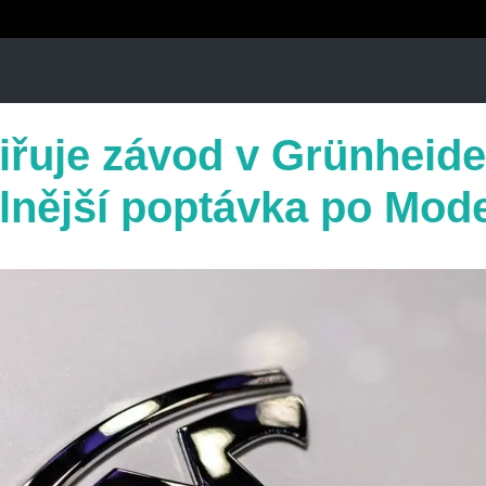
šiřuje závod v Grünheide
ilnější poptávka po Mod