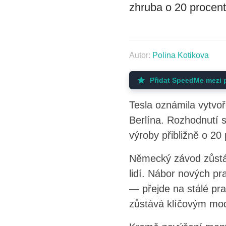
zhruba o 20 procent
Autor:
Polina Kotikova
Přidat SpeedMe mezi 
Tesla oznámila vytvo
Berlína. Rozhodnutí 
výroby přibližně o 20 
Německý závod zůstáv
lidí. Nábor nových p
— přejde na stálé pra
zůstává klíčovým mod