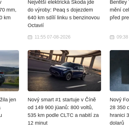
v
Největší elektrická Škoda jde
Bentley 
270 mm,
do výroby: Peaq s dojezdem
mění ce
10 km
640 km sdílí linku s benzinovou
před pre
Octavií
11:55 07-08-2026
09:38
ila jen
Nový smart #1 startuje v Číně
Nový Fo
a
od 149 900 jüanů: 800 voltů,
28 350 d
u
535 km podle CLTC a nabití za
hranici 
12 minut
dolarů