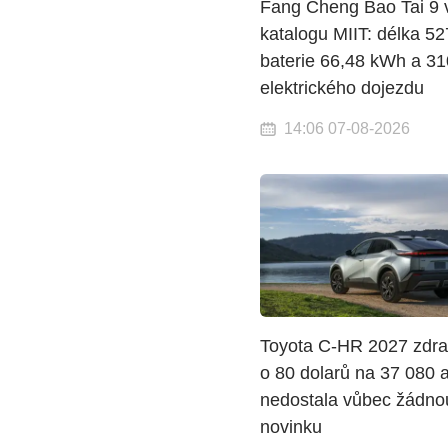
Fang Cheng Bao Tai 9 
katalogu MIIT: délka 5
baterie 66,48 kWh a 3
elektrického dojezdu
14:06 07-08-2026
Toyota C-HR 2027 zdraž
o 80 dolarů na 37 080 
nedostala vůbec žádno
novinku