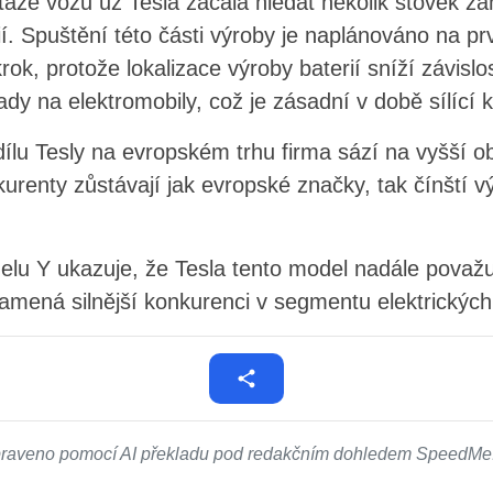
že vozů už Tesla začala hledat několik stovek z
í. Spuštění této části výroby je naplánováno na pr
rok, protože lokalizace výroby baterií sníží závisl
y na elektromobily, což je zásadní v době sílící 
ílu Tesly na evropském trhu firma sází na vyšší o
urenty zůstávají jak evropské značky, tak čínští vý
lu Y ukazuje, že Tesla tento model nadále považuj
znamená silnější konkurenci v segmentu elektrickýc
ipraveno pomocí AI překladu pod redakčním dohledem SpeedMe.