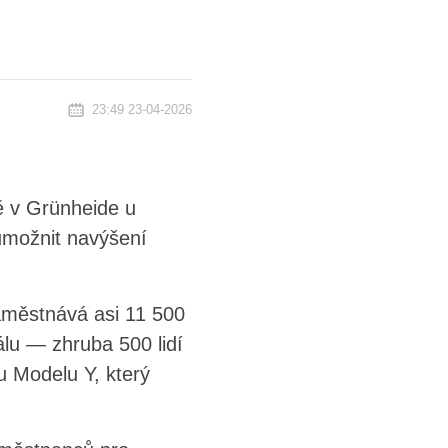
23:49 23-04-2026
ě v Grünheide u
umožnit navýšení
aměstnává asi 11 500
lu — zhruba 500 lidí
u Modelu Y, který