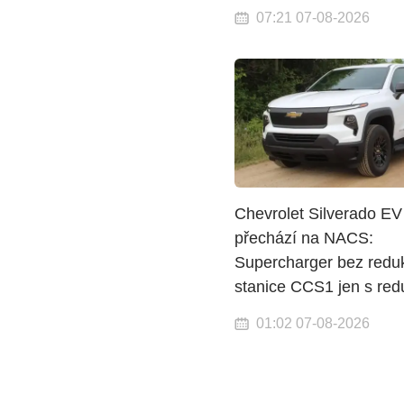
07:21 07-08-2026
Chevrolet Silverado EV
přechází na NACS:
Supercharger bez redu
stanice CCS1 jen s red
01:02 07-08-2026