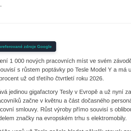
.
preferované zdroje Google
ření 1 000 nových pracovních míst ve svém závod
souvisí s růstem poptávky po Tesle Model Y a má 
procent už od třetího čtvrtletí roku 2026.
á jedinou gigafactory Tesly v Evropě a už nyní z
racovníků začne v květnu a část dočasného personá
covní smlouvy. Růst výroby přímo souvisí s oblibo
elem značky na evropském trhu s elektromobily.