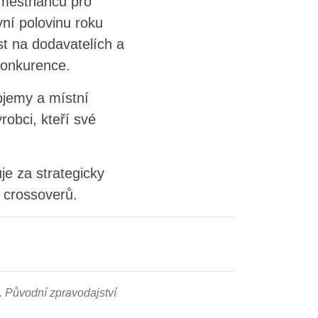
aměstnanců pro
vní polovinu roku
ost na dodavatelích a
konkurence.
bjemy a místní
robci, kteří své
e za strategicky
h crossoverů.
 Původní zpravodajství