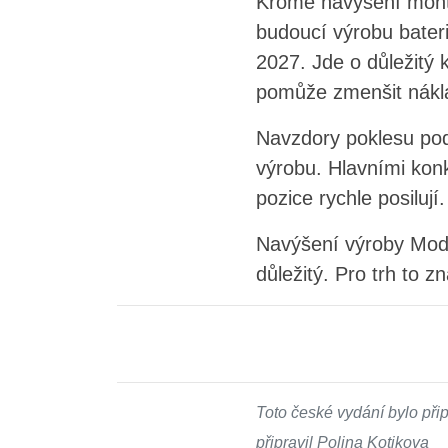
Kromě navýšení montá
budoucí výrobu bateri
2027. Jde o důležitý k
pomůže zmenšit náklad
Navzdory poklesu pod
výrobu. Hlavními konk
pozice rychle posilují.
Navýšení výroby Mode
důležitý. Pro trh to 
Toto české vydání bylo př
připravil Polina Kotikova