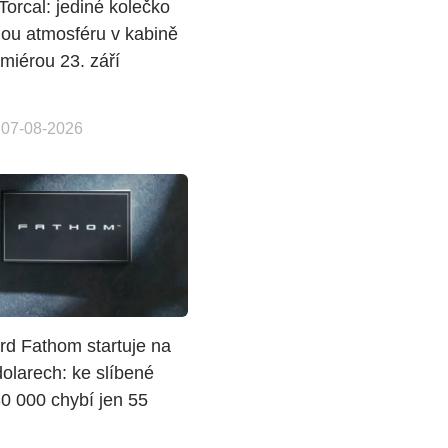
Torcal: jediné kolečko
lou atmosféru v kabině
miérou 23. září
 07-08-2026
rd Fathom startuje na
olarech: ke slíbené
30 000 chybí jen 55