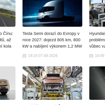
o Čínu:
Tesla Semi dorazí do Evropy v
Hyundai
tů, až
roce 2027: dojezd 805 km, 800
problémů
í kola
kW a nabíjení výkonem 1,2 MW
vůbec vz
18:16 07-08-2026
16:09