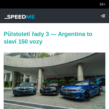
16+
Půlstoletí řady 3 — Argentina to
slaví 150 vozy