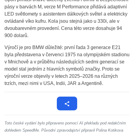
pásy v barvách M, verze M Performance přidává adaptivní
LED světlomety s asistentem dálkových světel a elektricky
ovládané víko kufru. Kola jsou stejná jako u 330i, ale v
dvoubarevném provedení. Cena této verze dosahuje 94
900 dolarů.
Výročí je pro BMW důležité: první řada 3 generace E21
byla představena v červenci 1975 na olympijském stadionu
v Mnichově a v průběhu následujících sedmi generací se
model stal jedním z hlavních symbolů značky. Proto se
výroční verze objevily v letech 2025–2026 na různých
trzích, mezi nimi v USA, Indii, JAR a Argentině.
Toto české vydání bylo připraveno pomocí AI překladu pod redakčním
dohledem SpeedMe. Původní zpravodajství připravil Polina Kotikova