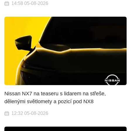
14:58 05-08-2026
Nissan NX7 na teaseru s lidarem na střeše,
dělenými světlomety a pozicí pod NX8
12:32 05-08-2026