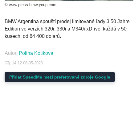
© www.press.bmwgroup.com
BMW Argentina spouští prodej limitované řady 3 50 Jahre
Edition ve verzích 320i, 330i a M340i xDrive, každá v 50
kusech, od 64 400 dolarů.
Autor:
Polina Kotikova
14:12 08-05-2026
Přidat SpeedMe mezi preferované zdroje Google