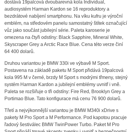
dostává 19palcová dvoubarevná kola Individual,
audiosystém Harman Kardon se 16 reproduktory a
bezdrátové nabíjení smartphonu. Na víku kufru je výroční
emblém, na středovém panelu samostatný štítek označující
vůz jako součást jubilejní série. Paleta karoserie je
omezena na čtyři odstíny: Black Sapphire, Mineral White,
Skyscraper Grey a Arctic Race Blue. Cena této verze činí
64 400 dolarů.
Druhou variantou je BMW 330i ve výbavě M Sport.
Postavena na základě paketu M Sport přidává 19palcová
kola 995 M v černé, brzdy M Sport s modrými třmeny, stejný
systém Harman Kardon a jubilejní emblémy uvnitř i vně.
Paleta se rozšiřuje o tři odstíny: Fire Red, Brooklyn Grey a
Portimao Blue. Tato konfigurace má cenu 76 900 dolarů.
Třetí a nejvýkonnější variantou je BMW M340i xDrive s
pakety M Pro Sport a M Performance. Pod kapotou pracuje
řadový šestiválec BMW TwinPower Turbo. Paket M Pro
Sport přináší tmavé akcenty zvenku i uvnitř a bezpečnostní