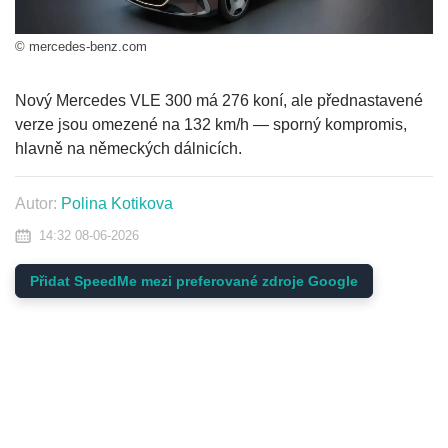
© mercedes-benz.com
Nový Mercedes VLE 300 má 276 koní, ale přednastavené
verze jsou omezené na 132 km/h — sporný kompromis,
hlavně na německých dálnicích.
Autor:
Polina Kotikova
14:32 08-06-2026
Přidat SpeedMe mezi preferované zdroje Google