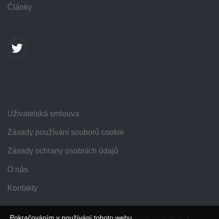
Články
Uživatelská smlouva
Zásady používání souborů cookie
Zásady ochrany osobních údajů
O nás
Kontakty
Pokračováním v používání tohoto webu
2016 — 2026 © SpeedMe. When using materials from this website, a