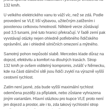
132 km/h.
U velkého elektrického vanu to váží víc, než se zdá. Podle
provedení se VLE liší výbavou, užitečným zatížením i
povolenou celkovou hmotností. Některé verze zůstávají
pod 3,5 tunami, jiné tuto hranici překračují. V řadě zemí pak
vyvstávají otázky nejen ohledně potřebného řidičského
oprávnění, ale i ohledně silničních omezení a mýtného.
Samotný pohon nepůsobí slabě. Mercedes klade důraz na
dojezd, efektivitu a komfort na dlouhých trasách. Strop
132 km/h je ovšem viditelný kompromis, zvlášť v Německu,
kde na části dálniční sítě jsou řidiči zvyklí na výrazně vyšší
cestovní rychlost.
Zatím není jasné, zda bude vyšší maximální rychlost
odemčena později za příplatek, nebo zůstane vyhrazena
jiným variantám. Hlavní otázkou pro kupce VLE proto není
jen dojezd a prostor, ale i to, zda takový rychlostní strop