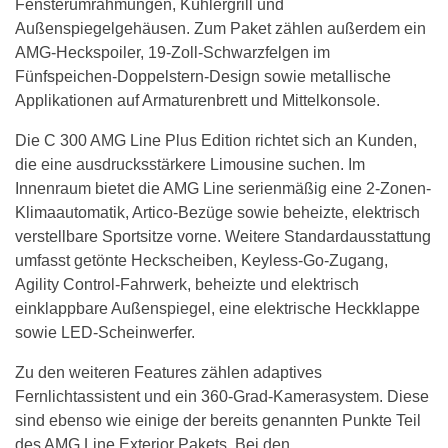
Fensterumrahmungen, Kühlergrill und
Außenspiegelgehäusen. Zum Paket zählen außerdem ein
AMG-Heckspoiler, 19-Zoll-Schwarzfelgen im
Fünfspeichen-Doppelstern-Design sowie metallische
Applikationen auf Armaturenbrett und Mittelkonsole.
Die C 300 AMG Line Plus Edition richtet sich an Kunden,
die eine ausdrucksstärkere Limousine suchen. Im
Innenraum bietet die AMG Line serienmäßig eine 2-Zonen-
Klimaautomatik, Artico-Bezüge sowie beheizte, elektrisch
verstellbare Sportsitze vorne. Weitere Standardausstattung
umfasst getönte Heckscheiben, Keyless-Go-Zugang,
Agility Control-Fahrwerk, beheizte und elektrisch
einklappbare Außenspiegel, eine elektrische Heckklappe
sowie LED-Scheinwerfer.
Zu den weiteren Features zählen adaptives
Fernlichtassistent und ein 360-Grad-Kamerasystem. Diese
sind ebenso wie einige der bereits genannten Punkte Teil
des AMG Line Exterior Pakets. Bei den