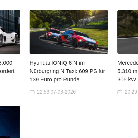
5.000
Hyundai IONIQ 6 N im
Mercede
ordert
Nürburgring N Taxi: 609 PS für
5.310 mm
139 Euro pro Runde
305 kW 
22:53 07-08-2026
20:29