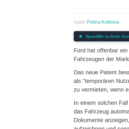
Autor:
Polina Kotikova
SpeedMe zu Ihren bev
Ford hat offenbar ein
Fahrzeugen der Mark
Das neue Patent besc
als "temporären Nutzu
zu vermieten, wenn es
In einem solchen Fall
das Fahrzeug automat
Dokumente anzeigen,
aufzeichnen und sogar