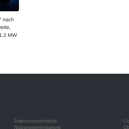
7 nach
eite,
 1,2 MW
Datenschutzrichtlinie
Co
Nutzungsvereinbarung
Üb