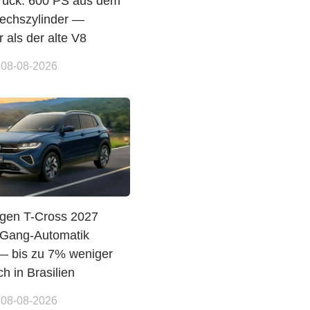
urück: 600 PS aus dem
echszylinder —
r als der alte V8
 08-08-2026
gen T-Cross 2027
8-Gang-Automatik
 bis zu 7% weniger
h in Brasilien
 08-08-2026