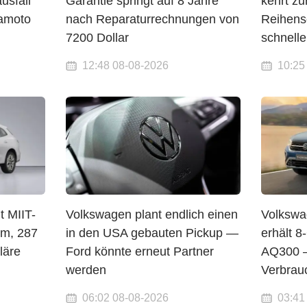
usfall
Garantie springt auf 8 Jahre
kehrt z
amoto
nach Reparaturrechnungen von
Reihens
7200 Dollar
schnelle
12:48 08-08-2026
10:25
t MIIT-
Volkswagen plant endlich einen
Volkswa
mm, 287
in den USA gebauten Pickup —
erhält 
läre
Ford könnte erneut Partner
AQ300 —
werden
Verbrauc
06:02 08-08-2026
03:41