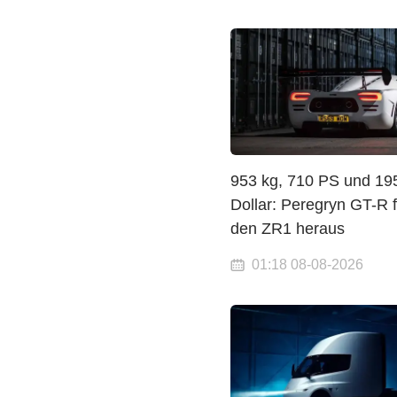
953 kg, 710 PS und 19
Dollar: Peregryn GT-R f
den ZR1 heraus
01:18 08-08-2026