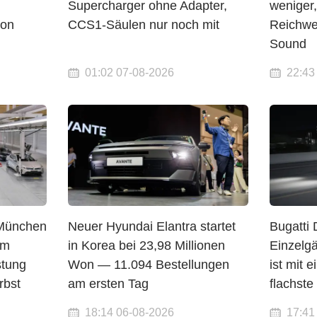
Supercharger ohne Adapter,
weniger
von
CCS1-Säulen nur noch mit
Reichwe
Sound
01:02 07-08-2026
22:43
 München
Neuer Hyundai Elantra startet
Bugatti 
km
in Korea bei 23,98 Millionen
Einzelg
stung
Won — 11.094 Bestellungen
ist mit 
rbst
am ersten Tag
flachste
18:14 06-08-2026
17:41