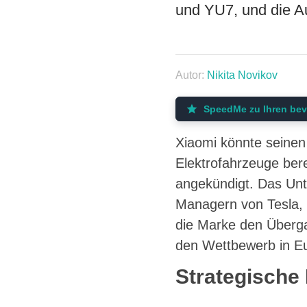
und YU7, und die A
Autor:
Nikita Novikov
SpeedMe zu Ihren bev
Xiaomi könnte seinen 
Elektrofahrzeuge bere
angekündigt. Das Unt
Managern von Tesla, d
die Marke den Übergan
den Wettbewerb in Eu
Strategische