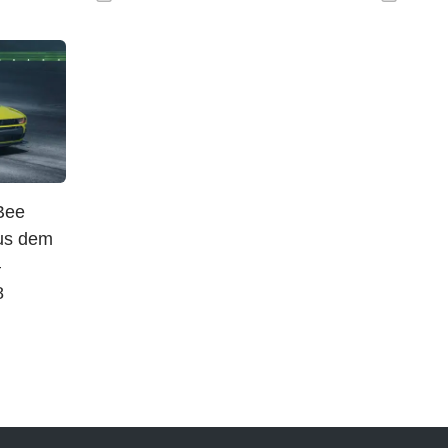
Bee
aus dem
—
8