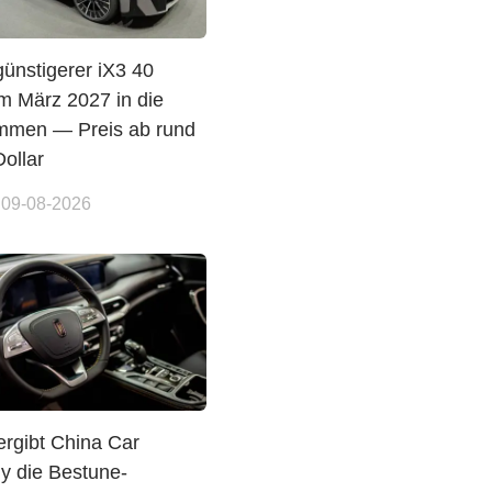
ünstigerer iX3 40
m März 2027 in die
men — Preis ab rund
ollar
 09-08-2026
rgibt China Car
 die Bestune-