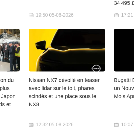
34 495 
19:50 05-08-2026
17:21
ion du
Nissan NX7 dévoilé en teaser
Bugatti 
plus
avec lidar sur le toit, phares
un Nouv
u Japon
scindés et une place sous le
Mois Apr
ds et
NX8
12:32 05-08-2026
10:07