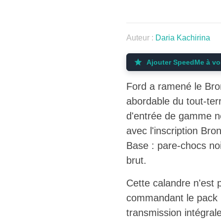
Auteur :
Daria Kachirina
Ajouter SpeedMe à vo
Ford a ramené le Bro
abordable du tout-terr
d'entrée de gamme ne 
avec l'inscription Bro
Base : pare-chocs noi
brut.
Cette calandre n'est
commandant le pack S
transmission intégra