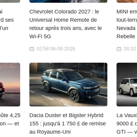
i
Chevrolet Colorado 2027 : le
MINI en
rd ses
Universal Home Remote de
tout-ter
d’un
retour après trois ans, avec le
Nevada 
Wi-Fi 5G
Rebelle 
02:58 06-08-2026
00:32
ûte 4,25
Dacia Duster et Bigster Hybrid
La Vaux
pon — et
155 : jusqu'à 1 750 £ de remise
9000 £ 
au Royaume-Uni
GTI — vo