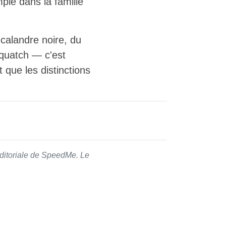
ple dans la famille
 calandre noire, du
squatch — c'est
t que les distinctions
 éditoriale de SpeedMe. Le