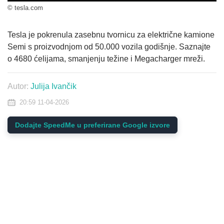
© tesla.com
Tesla je pokrenula zasebnu tvornicu za električne kamione
Semi s proizvodnjom od 50.000 vozila godišnje. Saznajte
o 4680 ćelijama, smanjenju težine i Megacharger mreži.
Autor:
Julija Ivančik
20:59 11-04-2026
Dodajte SpeedMe u preferirane Google izvore