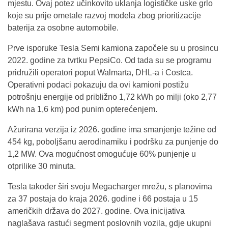
mjestu. Ovaj potez učinkovito uklanja logističke uske grlo
koje su prije ometale razvoj modela zbog prioritizacije
baterija za osobne automobile.
Prve isporuke Tesla Semi kamiona započele su u prosincu
2022. godine za tvrtku PepsiCo. Od tada su se programu
pridružili operatori poput Walmarta, DHL-a i Costca.
Operativni podaci pokazuju da ovi kamioni postižu
potrošnju energije od približno 1,72 kWh po milji (oko 2,77
kWh na 1,6 km) pod punim opterećenjem.
Ažurirana verzija iz 2026. godine ima smanjenje težine od
454 kg, poboljšanu aerodinamiku i podršku za punjenje do
1,2 MW. Ova mogućnost omogućuje 60% punjenje u
otprilike 30 minuta.
Tesla također širi svoju Megacharger mrežu, s planovima
za 37 postaja do kraja 2026. godine i 66 postaja u 15
američkih država do 2027. godine. Ova inicijativa
naglašava rastući segment poslovnih vozila, gdje ukupni