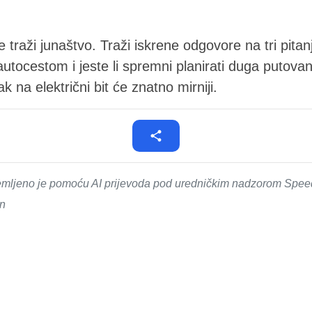
e traži junaštvo. Traži iskrene odgovore na tri pitanj
autocestom i jeste li spremni planirati duga putova
k na električni bit će znatno mirniji.
emljeno je pomoću AI prijevoda pod uredničkim nadzorom SpeedM
in