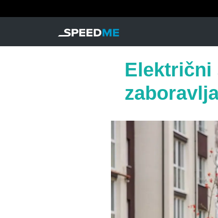
Električn
zaboravlja