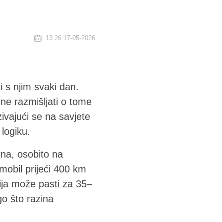
13:26 17-05-2026
i s njim svaki dan.
 ne razmišljati o tome
vajući se na savjete
 logiku.
na, osobito na
mobil prijeći 400 km
ija može pasti za 35–
go što razina