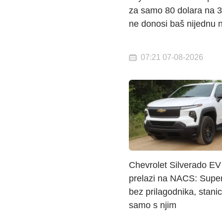
za samo 80 dolara na 3
ne donosi baš nijednu 
07:21 07-08-2026
Chevrolet Silverado EV
prelazi na NACS: Supe
bez prilagodnika, stan
samo s njim