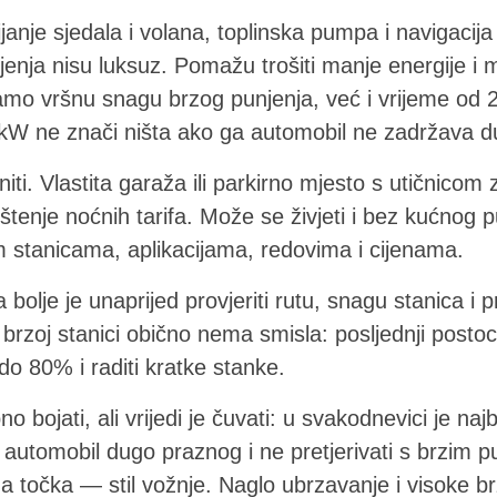
nje sjedala i volana, toplinska pumpa i navigacija
jenja nisu luksuz. Pomažu trošiti manje energije i mi
amo vršnu snagu brzog punjenja, već i vrijeme od 2
 kW ne znači ništa ako ga automobil ne zadržava d
ti. Vlastita garaža ili parkirno mjesto s utičnicom
štenje noćnih tarifa. Može se živjeti i bez kućnog p
im stanicama, aplikacijama, redovima i cijenama.
olje je unaprijed provjeriti rutu, snagu stanica i p
rzoj stanici obično nema smisla: posljednji postoc
 do 80% i raditi kratke stanke.
no bojati, ali vrijedi je čuvati: u svakodnevici je na
 automobil dugo praznog i ne pretjerivati s brzim 
na točka — stil vožnje. Naglo ubrzavanje i visoke b