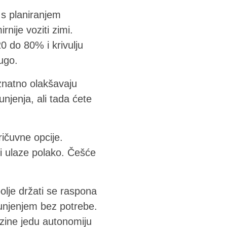
 s planiranjem
rnije voziti zimi.
0 do 80% i krivulju
ugo.
 znatno olakšavaju
unjenja, ali tada ćete
ričuvne opcije.
i ulaze polako. Češće
jbolje držati se raspona
punjenjem bez potrebe.
rzine jedu autonomiju