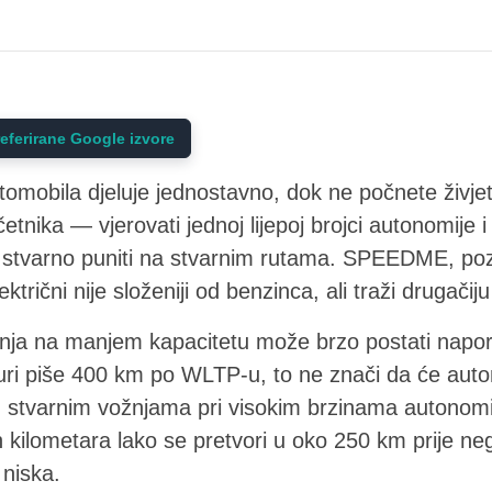
eferirane Google izvore
tomobila djeluje jednostavno, dok ne počnete živjet
nika — vjerovati jednoj lijepoj brojci autonomije i
 stvarno puniti na stvarnim rutama. SPEEDME, pozi
rični nije složeniji od benzinca, ali traži drugačiju
dnja na manjem kapacitetu može brzo postati napor
uri piše 400 km po WLTP-u, to ne znači da će auto
. U stvarnim vožnjama pri visokim brzinama autonom
 kilometara lako se pretvori u oko 250 km prije ne
niska.