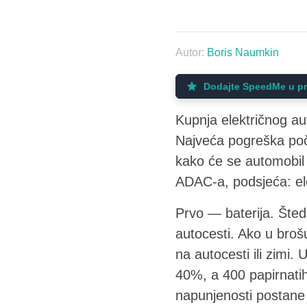
Autor:
Boris Naumkin
Dodajte SpeedMe u pr
Kupnja električnog au
Najveća pogreška počet
kako će se automobil
ADAC-a, podsjeća: elekt
Prvo — baterija. Šte
autocesti. Ako u broš
na autocesti ili zimi
40%, a 400 papirnatih
napunjenosti postane 