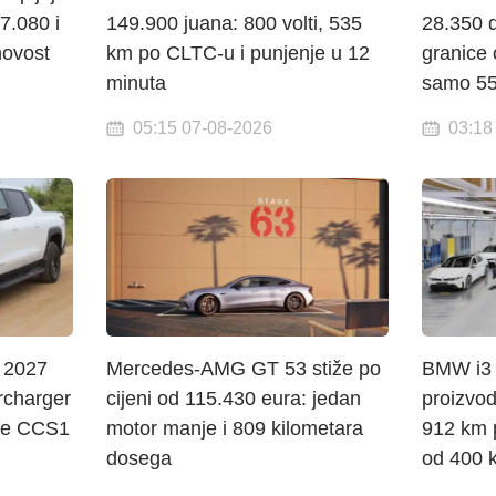
7.080 i
149.900 juana: 800 volti, 535
28.350 
novost
km po CLTC-u i punjenje u 12
granice
minuta
samo 55
05:15 07-08-2026
03:18
 2027
Mercedes-AMG GT 53 stiže po
BMW i3 
rcharger
cijeni od 115.430 eura: jedan
proizvo
ice CCS1
motor manje i 809 kilometara
912 km 
dosega
od 400 k