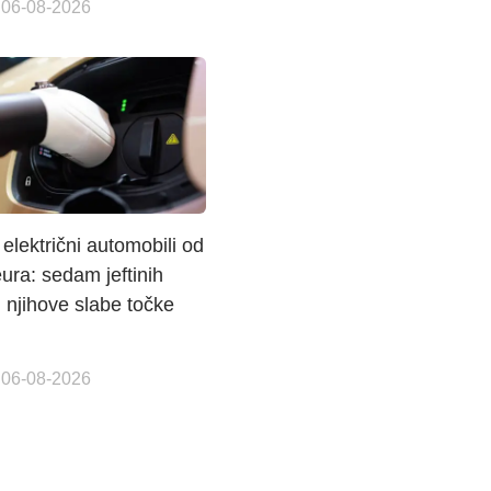
 06-08-2026
 električni automobili od
ura: sedam jeftinih
 njihove slabe točke
 06-08-2026