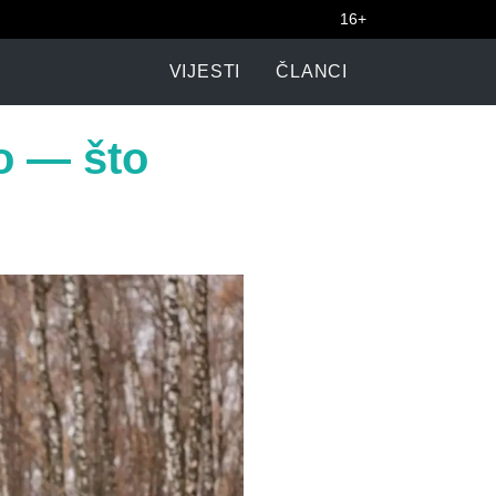
16+
VIJESTI
ČLANCI
o — što