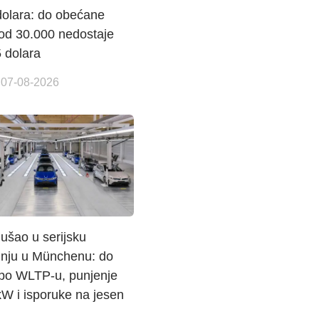
dolara: do obećane
 od 30.000 nedostaje
 dolara
 07-08-2026
ušao u serijsku
dnju u Münchenu: do
po WLTP-u, punjenje
W i isporuke na jesen