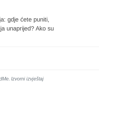
a: gdje ćete puniti,
nja unaprijed? Ako su
e. Izvorni izvještaj