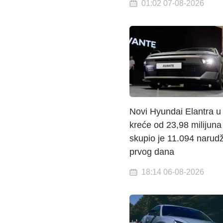
01:02 07-08-2026
Novi Hyundai Elantra u 
kreće od 23,98 milijuna
skupio je 11.094 narud
prvog dana
18:14 06-08-2026