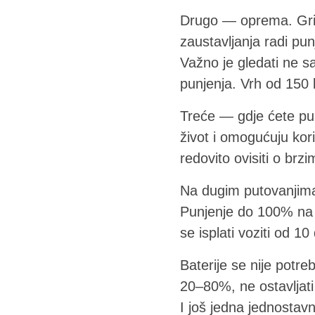
Drugo — oprema. Grija
zaustavljanja radi pun
Važno je gledati ne s
punjenja. Vrh od 150
Treće — gdje ćete puni
život i omogućuju kori
redovito ovisiti o brz
Na dugim putovanjima b
Punjenje do 100% na b
se isplati voziti od 10
Baterije se nije potreb
20–80%, ne ostavljati
I još jedna jednostav