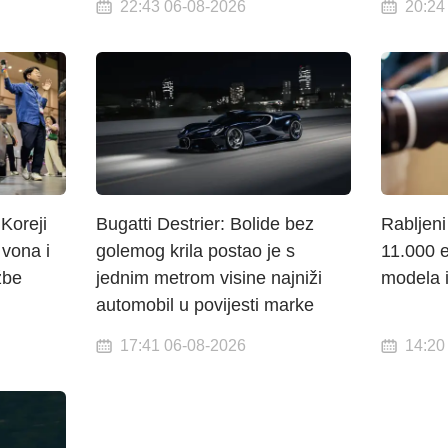
22:43 06-08-2026
20:24
Koreji
Bugatti Destrier: Bolide bez
Rabljeni
 vona i
golemog krila postao je s
11.000 e
žbe
jednim metrom visine najniži
modela i
automobil u povijesti marke
17:41 06-08-2026
14:20