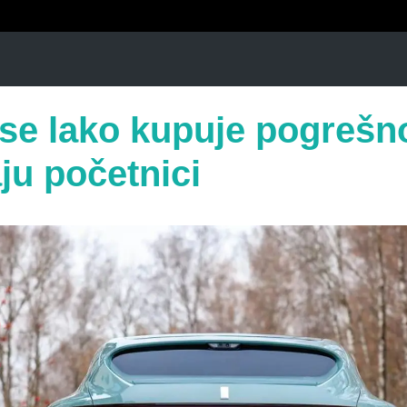
i se lako kupuje pogrešn
ju početnici