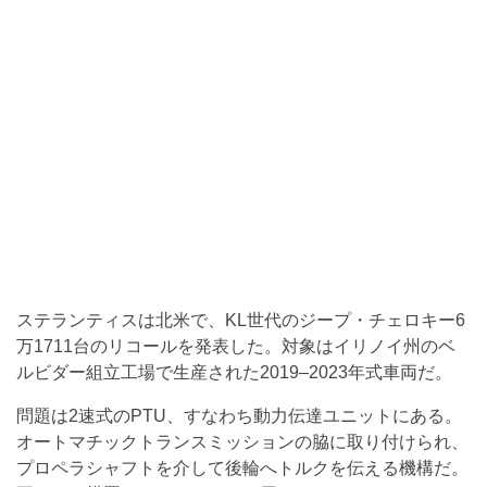
ステランティスは北米で、KL世代のジープ・チェロキー6
万1711台のリコールを発表した。対象はイリノイ州のベ
ルビダー組立工場で生産された2019–2023年式車両だ。
問題は2速式のPTU、すなわち動力伝達ユニットにある。
オートマチックトランスミッションの脇に取り付けられ、
プロペラシャフトを介して後輪へトルクを伝える機構だ。