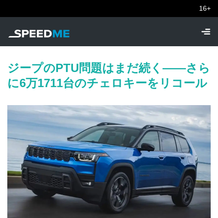
16+
ジープのPTU問題はまだ続く——さら
に6万1711台のチェロキーをリコール