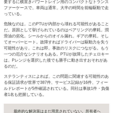
要するに横置きパワートレイン用のコンパクトなトランス
ファーケースで、車両は通常、大半の時間を前輪駆動で走
っている。
危険なのは、このPTUが内部から壊れる可能性があること
だ。原因として挙げられているのはベアリングの摩耗、潤
滑油の劣化、シールからのオイル漏れ、ギアの摩耗、そし
てオーバーヒート。故障すればドライバーは駆動力を失う
可能性があり、これは即、事故のリスクにつながる。もう
一つの厄介なシナリオもある。PTUが故障したチェロキー
は、Pレンジを選択した後でも勝手に動き出すおそれがあ
るのだ。
ステランティスによれば、この問題に関連する可能性のあ
る保証請求が世界で387件、サービス記録が16件、フィー
ルドレポートが5件確認されている。同社は事故1件・負傷
者1名も把握している。
最終的な解決策はまだ用意されていない。所有者へ