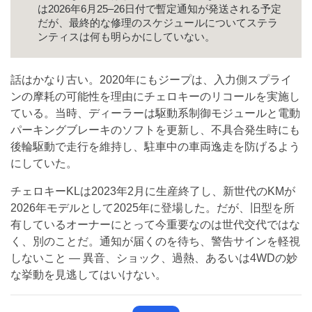
は2026年6月25–26日付で暫定通知が発送される予定
だが、最終的な修理のスケジュールについてステラ
ンティスは何も明らかにしていない。
話はかなり古い。2020年にもジープは、入力側スプライ
ンの摩耗の可能性を理由にチェロキーのリコールを実施し
ている。当時、ディーラーは駆動系制御モジュールと電動
パーキングブレーキのソフトを更新し、不具合発生時にも
後輪駆動で走行を維持し、駐車中の車両逸走を防げるよう
にしていた。
チェロキーKLは2023年2月に生産終了し、新世代のKMが
2026年モデルとして2025年に登場した。だが、旧型を所
有しているオーナーにとって今重要なのは世代交代ではな
く、別のことだ。通知が届くのを待ち、警告サインを軽視
しないこと — 異音、ショック、過熱、あるいは4WDの妙
な挙動を見逃してはいけない。