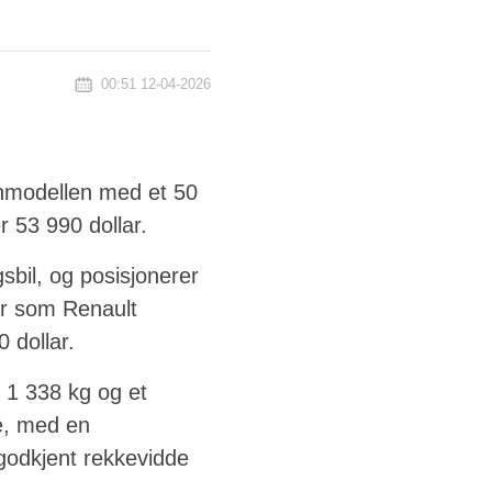
00:51 12-04-2026
unnmodellen med et 50
 53 990 dollar.
bil, og posisjonerer
er som Renault
 dollar.
l 1 338 kg og et
e, med en
godkjent rekkevidde