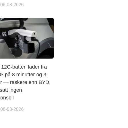
 06-08-2026
12C-batteri lader fra
7% på 8 minutter og 3
r — raskere enn BYD,
satt ingen
onsbil
 06-08-2026