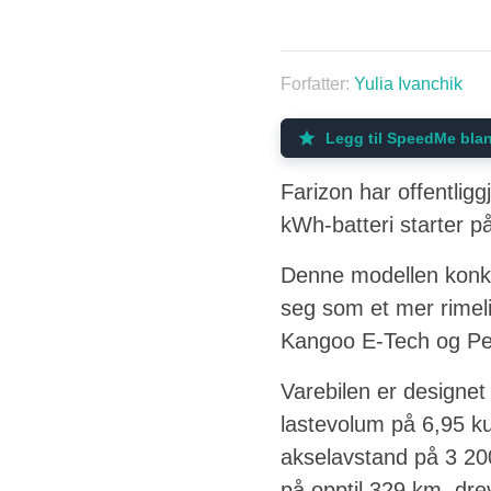
Forfatter:
Yulia Ivanchik
Legg til SpeedMe blan
Farizon har offentlig
kWh-batteri starter p
Denne modellen konkur
seg som et mer rimel
Kangoo E-Tech og Peug
Varebilen er designet 
lastevolum på 6,95 k
akselavstand på 3 20
på opptil 329 km, drev