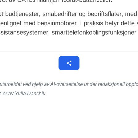
t budtjenester, småbedrifter og bedriftsflåter, med
nlignet med bensinmotorer. I praksis betyr dette at
istansesystemer, smarttelefonkoblingsfunksjoner 
tarbeidet ved hjelp av AI-oversettelse under redaksjonell opp
 er av Yulia Ivanchik