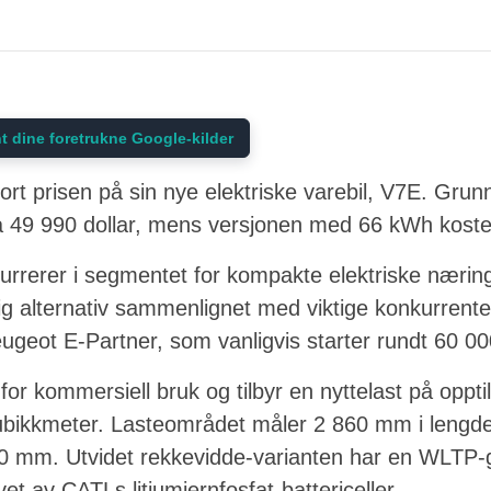
t dine foretrukne Google-kilder
gjort prisen på sin nye elektriske varebil, V7E. Gr
å 49 990 dollar, mens versjonen med 66 kWh koster
rerer i segmentet for kompakte elektriske nærings
ig alternativ sammenlignet med viktige konkurrent
eot E-Partner, som vanligvis starter rundt 60 000
for kommersiell bruk og tilbyr en nyttelast på oppti
ubikkmeter. Lasteområdet måler 2 860 mm i lengd
0 mm. Utvidet rekkevidde-varianten har en WLTP-
et av CATLs litiumjernfosfat-battericeller.