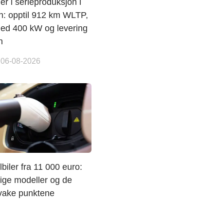
r i serieproduksjon i
: opptil 912 km WLTP,
med 400 kW og levering
n
 06-08-2026
lbiler fra 11 000 euro:
lige modeller og de
svake punktene