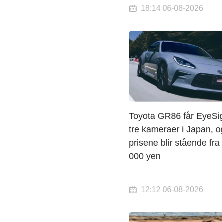
18:14 06-08-2026
Toyota GR86 får EyeSi
tre kameraer i Japan, o
prisene blir stående fra
000 yen
12:12 06-08-2026