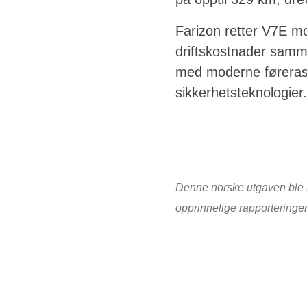
Farizon retter V7E mo
driftskostnader samme
med moderne førerass
sikkerhetsteknologier.
Denne norske utgaven ble u
opprinnelige rapporteringen