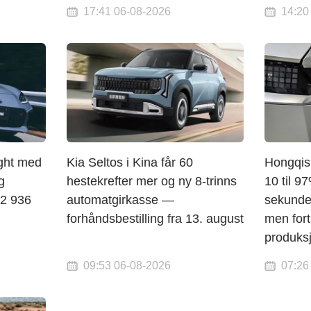
17:41 06-08-2026
14:20
ght med
Kia Seltos i Kina får 60
Hongqis 
g
hestekrefter mer og ny 8-trinns
10 til 9
 2 936
automatgirkasse —
sekunde
forhåndsbestilling fra 13. august
men fort
produksj
09:53 06-08-2026
07:26