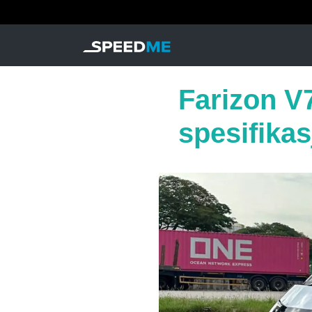
Farizon V7
spesifikas