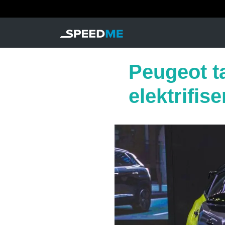
Peugeot ta
elektrifis