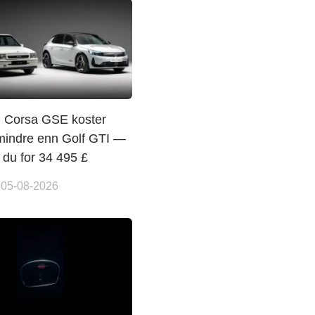
l Corsa GSE koster
mindre enn Golf GTI —
r du for 34 495 £
 05-08-2026