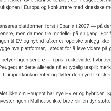
duksjonen i Europa og konkurrere med kinesiske m
 lanseres plattformen først i Spania i 2027 — på d
enere, men da med tre modeller på en gang. For fa
gangen til EV og hybrid kåker europeiske anlegg ik
ygge nye plattformer, i stedet for å leve videre på
betydningen senere — i pris, rekkevidde, hybridve
Peugeot er dette allerede nå et tydelig utspill: merke
n til importkonkurrenter og flytter den nye teknik
ålet ikke om Peugeot har nye EV-er og hybrider. S
investeringen i Mulhouse ikke bare blir en dyr støtte