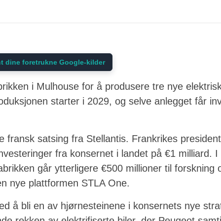
t dine foretrukne Google-kilder
abrikken i Mulhouse for å produsere tre nye elektris
duksjonen starter i 2029, og selve anlegget får in
re fransk satsing fra Stellantis. Frankrikes presi
vesteringer fra konsernet i landet på €1 milliard. I ti
rikken går ytterligere €500 millioner til forskning 
en nye plattformen STLA One.
d å bli en av hjørnesteinene i konsernets nye strat
e rekken av elektrifiserte biler, der Peugeot sam