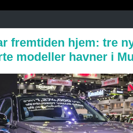
r fremtiden hjem: tre n
erte modeller havner i M