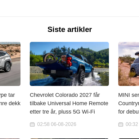
Siste artikler
pe tar
Chevrolet Colorado 2027 får
MINI sen
mre dekk
tilbake Universal Home Remote
Country
etter tre år, pluss 5G Wi-Fi
for debu
02:58 06-08-2026
00:32