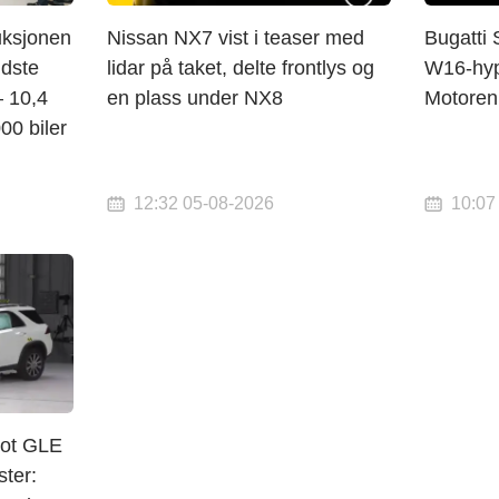
uksjonen
Nissan NX7 vist i teaser med
Bugatti 
ldste
lidar på taket, delte frontlys og
W16-hyp
— 10,4
en plass under NX8
Motoren
00 biler
12:32 05-08-2026
10:07
ot GLE
ster: