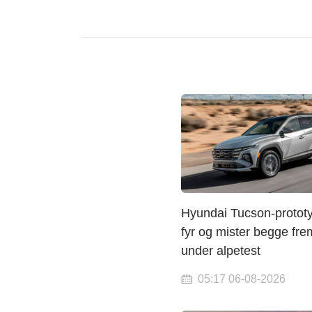
Hyundai Tucson-prototy
fyr og mister begge fre
under alpetest
05:17 06-08-2026