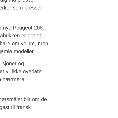
erker som presser
en nye Peugeot 208.
brikken er det et
ke bare om volum, men
 gamle modeller.
rsjoner og
t vil ikke overlate
ken nærmere
pørsmålet blir om de
gest til fransk