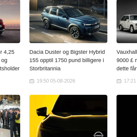
r 4,25
Dacia Duster og Bigster Hybrid
Vauxhal
 og
155 opptil 1750 pund billigere i
9000 £ 
rtsholder
Storbritannia
dette få
19:50 05-08-2026
17:21