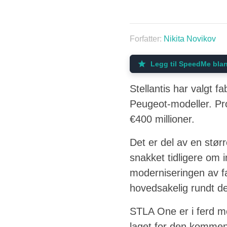
Forfatter:
Nikita Novikov
Legg til SpeedMe blan
Stellantis har valgt f
Peugeot-modeller. Pro
€400 millioner.
Det er del av en stør
snakket tidligere om in
moderniseringen av fab
hovedsakelig rundt d
STLA One er i ferd me
laget for den kommend