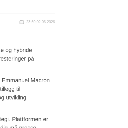
23:59 02-06-2026
ke og hybride
vesteringer på
dent Emmanuel Macron
llegg til
og utvikling —
egi. Plattformen er
tidig må presse