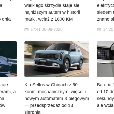
na
wielkiego skrzydła staje się
elektryc
najniższym autem w historii
siedem t
 dnia
marki, wciąż z 1600 KM
znane s
17:41 06-08-2026
14:20
taje
Kia Seltos w Chinach z 60
Bateria 
erami, a
końmi mechanicznymi więcej i
od 10 d
 na
nowym automatem 8-biegowym
sekundy
nów
— przedsprzedaż od 13
ale wcią
sierpnia