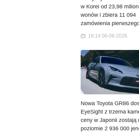
w Korei od 23,98 milio
wonów i zbiera 11 094
zamówienia pierwszego
18:14 06-08-2026
Nowa Toyota GR86 dos
EyeSight z trzema kam
ceny w Japonii zostają
poziomie 2 936 000 je