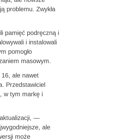
ują problemu. Zwykła
li pamięć podręczną i
owywali i instalowali
rym pomogło
wiązaniem masowym.
 16, ale nawet
a. Przedstawiciel
, w tym markę i
ktualizacji, —
ajwygodniejsze, ale
wersji może