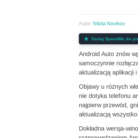
Autor:
Nikita Novikov
Dodaj SpeedMe do pr
Android Auto znów wp
samoczynnie rozłącz
aktualizacją aplikacji
Objawy u różnych właś
nie dotyka telefonu a
najpierw przewód, gni
aktualizacją wszystko
Dokładna wersja-wino
rozprowadzaniem Andr