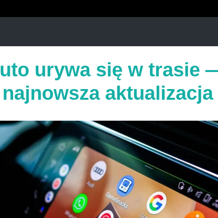
uto urywa się w trasie 
 najnowsza aktualizacja