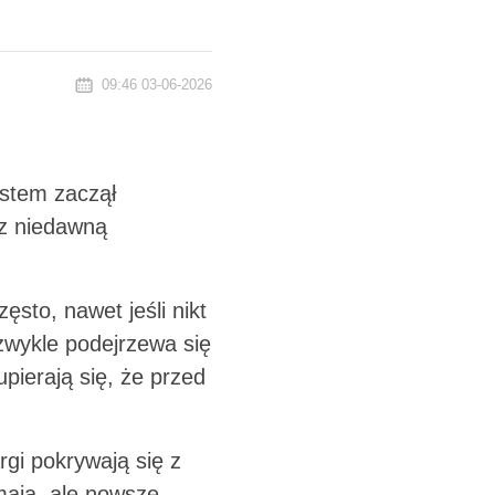
09:46 03-06-2026
ystem zaczął
z niedawną
ęsto, nawet jeśli nikt
 zwykle podejrzewa się
upierają się, że przed
gi pokrywają się z
maja, ale nowsze