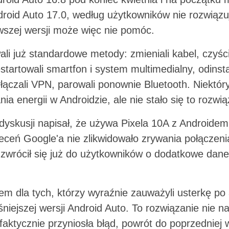
droid Auto 17.0, według użytkowników nie rozwiąz
wszej wersji może więc nie pomóc.
li już standardowe metody: zmieniali kabel, czyści
startowali smartfon i system multimedialny, odinstal
yłączali VPN, parowali ponownie Bluetooth. Niektó
ia energii w Androidzie, ale nie stało się to roz
dyskusji napisał, że używa Pixela 10A z Androidem
eceń Google'a nie zlikwidowało zrywania połączeni
 zwrócił się już do użytkowników o dodatkowe dane
 dla tych, którzy wyraźnie zauważyli usterkę po a
śniejszej wersji Android Auto. To rozwiązanie nie n
 faktycznie przyniosła błąd, powrót do poprzedniej 