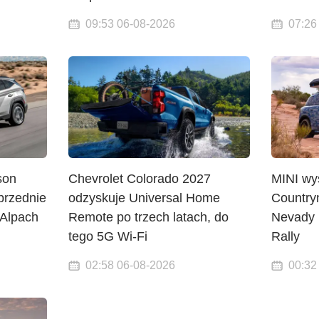
09:53 06-08-2026
07:26
son
Chevrolet Colorado 2027
MINI wy
 przednie
odzyskuje Universal Home
Country
 Alpach
Remote po trzech latach, do
Nevady 
tego 5G Wi-Fi
Rally
02:58 06-08-2026
00:32