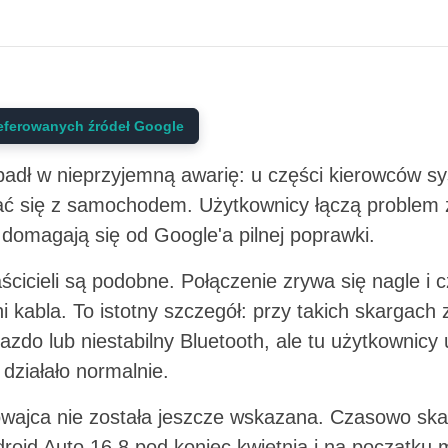
eferowanych źródeł Google
adł w nieprzyjemną awarię: u części kierowców s
ać się z samochodem. Użytkownicy łączą problem 
 i domagają się od Google'a pilnej poprawki.
cicieli są podobne. Połączenie zrywa się nagle i cz
ni kabla. To istotny szczegół: przy takich skargach
azdo lub niestabilny Bluetooth, ale tu użytkownicy 
 działało normalnie.
wajca nie została jeszcze wskazana. Czasowo skar
oid Auto 16.8 pod koniec kwietnia i na początku 