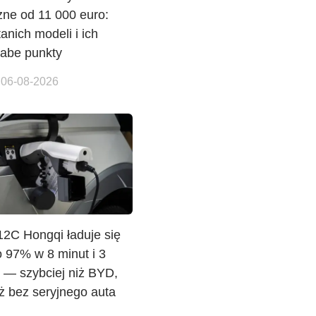
zne od 11 000 euro:
anich modeli i ich
łabe punkty
 06-08-2026
12C Hongqi ładuje się
o 97% w 8 minut i 3
 — szybciej niż BYD,
ż bez seryjnego auta