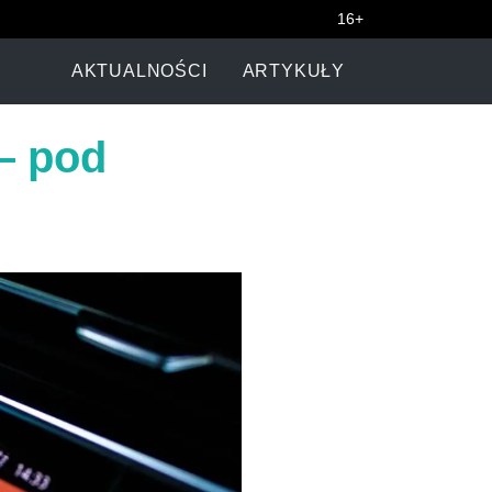
16+
AKTUALNOŚCI
ARTYKUŁY
— pod