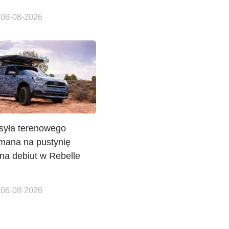
 06-08-2026
syła terenowego
mana na pustynię
na debiut w Rebelle
 06-08-2026