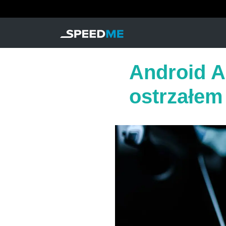
Android A
ostrzałem