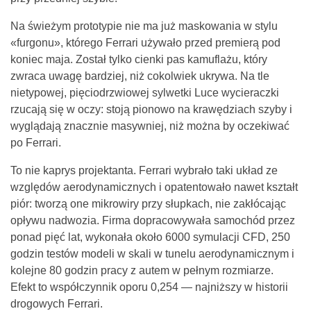
Na świeżym prototypie nie ma już maskowania w stylu
«furgonu», którego Ferrari używało przed premierą pod
koniec maja. Został tylko cienki pas kamuflażu, który
zwraca uwagę bardziej, niż cokolwiek ukrywa. Na tle
nietypowej, pięciodrzwiowej sylwetki Luce wycieraczki
rzucają się w oczy: stoją pionowo na krawędziach szyby i
wyglądają znacznie masywniej, niż można by oczekiwać
po Ferrari.
To nie kaprys projektanta. Ferrari wybrało taki układ ze
względów aerodynamicznych i opatentowało nawet kształt
piór: tworzą one mikrowiry przy słupkach, nie zakłócając
opływu nadwozia. Firma dopracowywała samochód przez
ponad pięć lat, wykonała około 6000 symulacji CFD, 250
godzin testów modeli w skali w tunelu aerodynamicznym i
kolejne 80 godzin pracy z autem w pełnym rozmiarze.
Efekt to współczynnik oporu 0,254 — najniższy w historii
drogowych Ferrari.