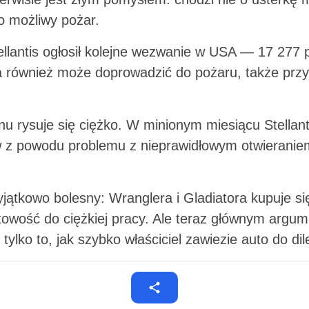
 o możliwy pożar.
ellantis ogłosił kolejne wezwanie w USA — 17 277
a również może doprowadzić do pożaru, także prz
nu rysuje się ciężko. W minionym miesiącu Stellan
 z powodu problemu z nieprawidłowym otwierani
yjątkowo bolesny: Wranglera i Gladiatora kupuje s
towość do ciężkiej pracy. Ale teraz głównym argum
ylko to, jak szybko właściciel zawiezie auto do dil