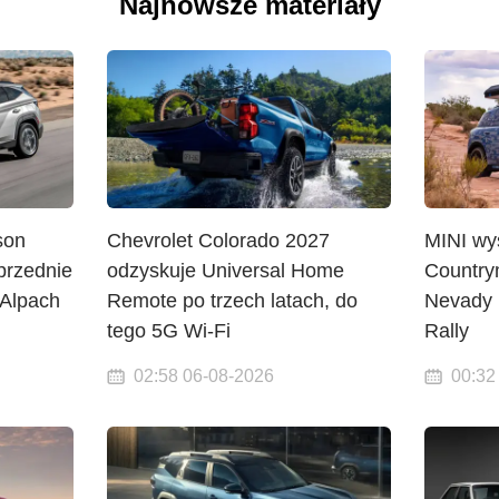
Najnowsze materiały
son
Chevrolet Colorado 2027
MINI wy
 przednie
odzyskuje Universal Home
Country
 Alpach
Remote po trzech latach, do
Nevady 
tego 5G Wi-Fi
Rally
02:58 06-08-2026
00:32