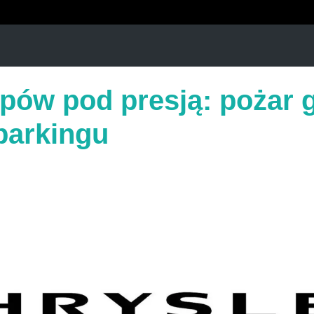
epów pod presją: pożar g
parkingu