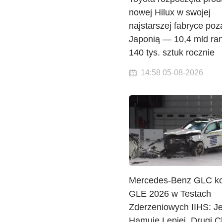
nowej Hilux w swojej
najstarszej fabryce poz
Japonią — 10,4 mld ra
140 tys. sztuk rocznie
14:58 05-08-2026
Mercedes-Benz GLC ko
GLE 2026 w Testach
Zderzeniowych IIHS: J
Hamuje Lepiej, Drugi C