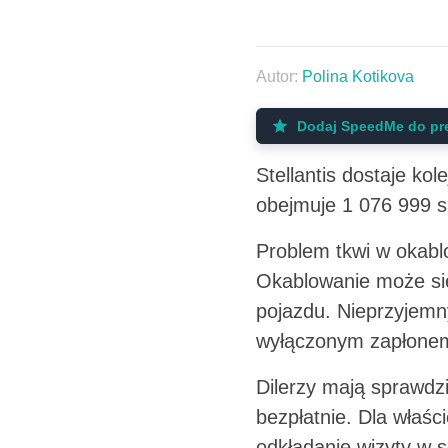
Autor:
Polina Kotikova
Dodaj SpeedMe do pr
Stellantis dostaje k
obejmuje 1 076 999 
Problem tkwi w okabl
Okablowanie może si
pojazdu. Nieprzyjemny
wyłączonym zapłone
Dilerzy mają sprawdz
bezpłatnie. Dla właści
odkładanie wizyty w s