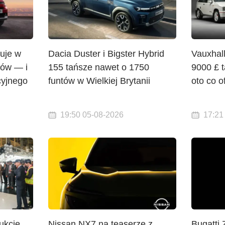
uje w
Dacia Duster i Bigster Hybrid
Vauxhal
nów — i
155 tańsze nawet o 1750
9000 £ 
cyjnego
funtów w Wielkiej Brytanii
oto co o
19:50 05-08-2026
17:21
ukcję
Nissan NX7 na teaserze z
Bugatti