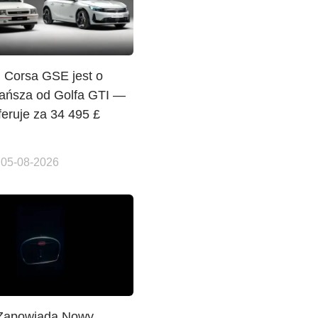
l Corsa GSE jest o
tańsza od Golfa GTI —
feruje za 34 495 £
 05-08-2026
 Zapowiada Nowy