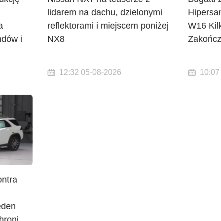
lidarem na dachu, dzielonymi
Hipersa
a
reflektorami i miejscem poniżej
W16 Kil
ndów i
NX8
Zakończ
12:32 05-08-2026
10:07
ntra
eden
hroni