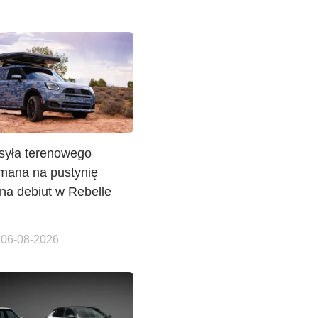
syła terenowego
mana na pustynię
na debiut w Rebelle
 06-08-2026