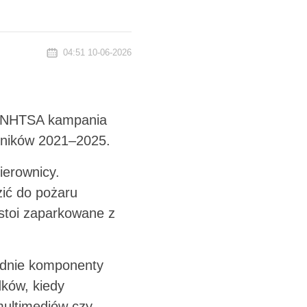
04:51 10-06-2026
ug NHTSA kampania
zników 2021–2025.
ierownicy.
ić do pożaru
 stoi zaparkowane z
ednie komponenty
dków, kiedy
multimediów czy