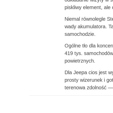
piskliwy element, ale
Niemal równolegle St
wady akumulatora. T
samochodzie.
Ogólne tło dla koncer
419 tys. samochodów
powietrznych.
Dla Jeepa cios jest w
prosty wizerunek i go
terenowa zdolność — t