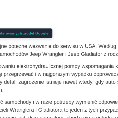
eferowanych źródeł Google
olejne potężne wezwanie do serwisu w USA. Wedł
samochodów Jeep Wrangler i Jeep Gladiator z roc
owaniu elektrohydraulicznej pompy wspomagania k
ę przegrzewać i w najgorszym wypadku doprowadz
 detal: zagrożenie istnieje nawet wtedy, gdy auto
m.
ić samochody i w razie potrzeby wymienić odpowi
cieli Wranglera i Gladiatora to jeden z tych przypa
erwisie jest złym pomysłem: chodzi nie o usterkę 