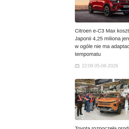
Citroen e-C3 Max koszt
Japonii 4,25 miliona je
w ogóle nie ma adapta
tempomatu
22:09 05-08-2026
Toyota rozpoczęła prod