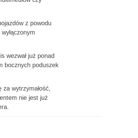
 pojazdów z powodu
y wyłączonym
tis wezwał już ponad
em bocznych poduszek
ię za wytrzymałość,
entem nie jest już
era.