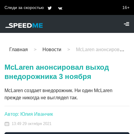
Следи за скоростью
16+
Главная
Новости
McLaren анонсировал выход внедорожника 3 ноября
McLaren анонсировал выход
внедорожника 3 ноября
McLaren создает внедорожник. Ни один McLaren
прежде никогда не выглядел так.
Автор: Юлия Иванчик
13:49 29 октября 2021