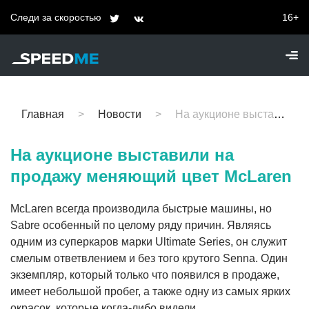
Следи за скоростью
16+
Главная
Новости
На аукционе выставили на продажу меняющий цвет McLaren
На аукционе выставили на
продажу меняющий цвет McLaren
McLaren всегда производила быстрые машины, но
Sabre особенный по целому ряду причин. Являясь
одним из суперкаров марки Ultimate Series, он служит
смелым ответвлением и без того крутого Senna. Один
экземпляр, который только что появился в продаже,
имеет небольшой пробег, а также одну из самых ярких
окрасок, которые когда-либо видели.