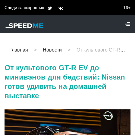
Следи за скоростью
16+
Главная
Новости
От культового GT-R EV до минивэнов для бедствий: Nissan готов удивить на домашней выставке
От культового GT-R EV до
минивэнов для бедствий: Nissan
готов удивить на домашней
выставке