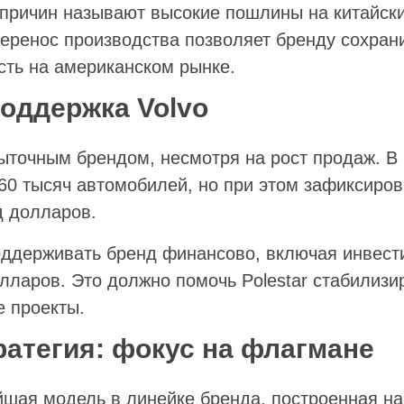
причин называют высокие пошлины на китайск
еренос производства позволяет бренду сохран
сть на американском рынке.
оддержка Volvo
быточным брендом, несмотря на рост продаж. В
60 тысяч автомобилей, но при этом зафиксиро
д долларов.
оддерживать бренд финансово, включая инвест
лларов. Это должно помочь Polestar стабилизи
е проекты.
ратегия: фокус на флагмане
ейшая модель в линейке бренда, построенная н