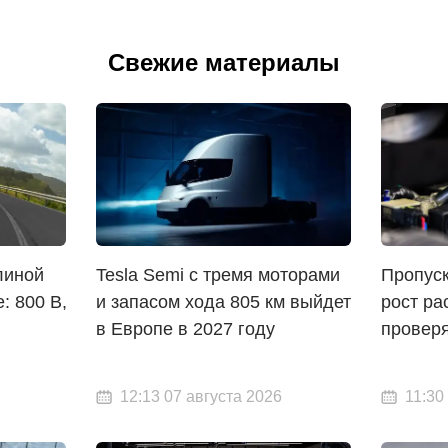
Свежие материалы
линой
Tesla Semi с тремя моторами
Пропуск
: 800 В,
и запасом хода 805 км выйдет
рост ра
в Европе в 2027 году
проверя
12:13 07 августа 2026
11:30