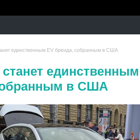
станет единственным EV бренда, собранным в США
3 станет единственным
собранным в США