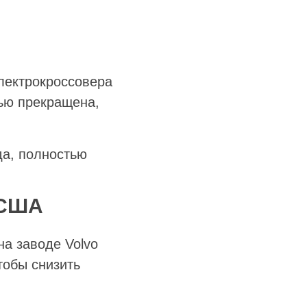
электрокроссовера
тью прекращена,
да, полностью
 США
на заводе Volvo
тобы снизить