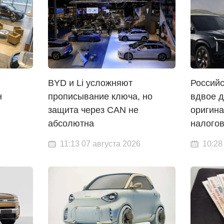
BYD и Li усложняют
Россий
н
прописывание ключа, но
вдвое д
защита через CAN не
оригина
абсолютна
налогов
11:13 07 августа 2026
10:28