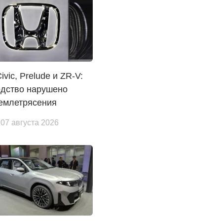
ivic, Prelude и ZR-V:
одство нарушено
землетрясения
 07 августа 2026