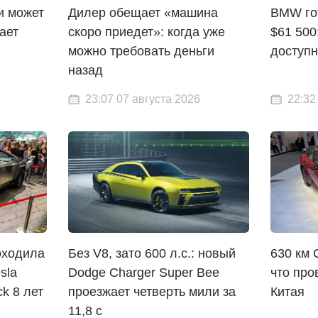
и может
Дилер обещает «машина
BMW го
ает
скоро приедет»: когда уже
$61 500
можно требовать деньги
доступ
назад
23:07 07 августа 2026
22:32
оходила
Без V8, зато 600 л.с.: новый
630 км 
sla
Dodge Charger Super Bee
что про
k 8 лет
проезжает четверть мили за
Китая
11,8 с