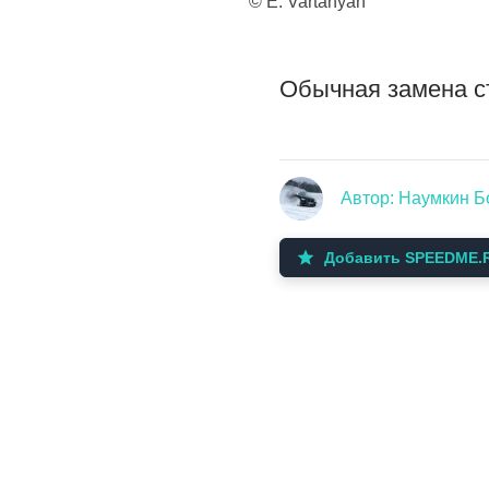
© E. Vartanyan
Обычная замена ст
Автор: Наумкин Б
Добавить SPEEDME.R