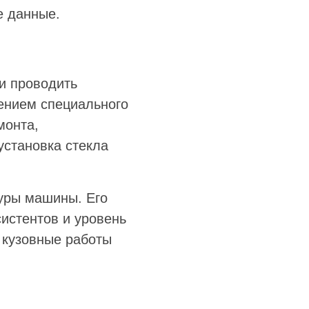
е данные.
и проводить
ением специального
монта,
установка стекла
уры машины. Его
истентов и уровень
 кузовные работы