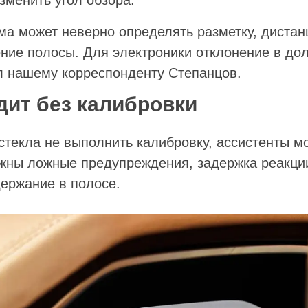
зменить угол обзора.
ема может неверно определять разметку, диста
ние полосы. Для электроники отклонение в дол
л нашему корреспонденту Степанцов.
дит без калибровки
стекла не выполнить калибровку, ассистенты мо
жны ложные предупреждения, задержка реакци
держание в полосе.