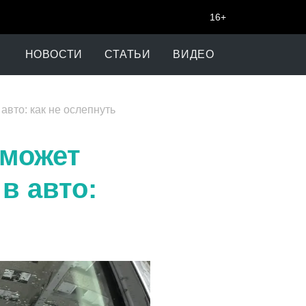
16+
НОВОСТИ
СТАТЬИ
ВИДЕО
вто: как не ослепнуть
 может
в авто: