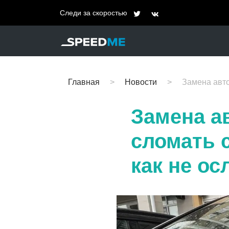
Следи за скоростью
Главная
Новости
Замена авто
Замена а
сломать 
как не ос