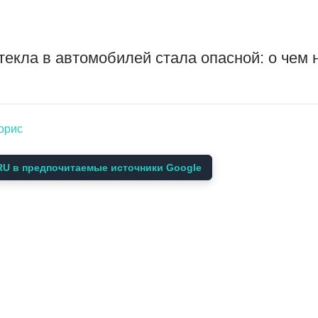
екла в автомобилей стала опасной: о чем 
орис
U в предпочитаемые источники Google