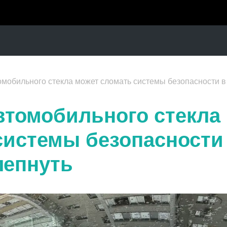
мобильного стекла может сломать системы безопасности в а
втомобильного стекла
системы безопасности 
лепнуть