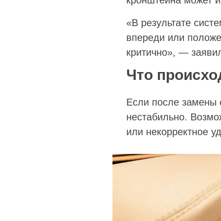
кронштейна может и
«В результате сист
впереди или положе
критично», — заяви
Что происхо
Если после замены 
нестабильно. Возмо
или некорректное у