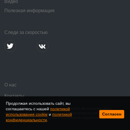
Видео
Полезная информация
Следи за скоростью
О нас
Контакты
Продолжая использовать сайт, вы
2016 — 2026 © SpeedMe. При использовании материалов сайта
соглашаетесь с нашей
политикой
обязательным условием является наличие гиперссылки в пределах
Согласен
использования cookie
и
политикой
первого абзаца на страницу расположения исходной статьи
конфиденциальности
.