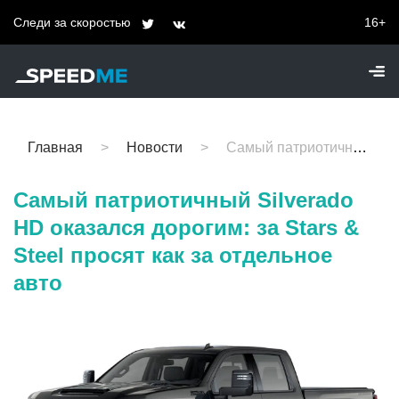
Следи за скоростью
16+
Главная
Новости
Самый патриотичный Silverado HD оказался дорогим: за Stars & Steel просят как за отдельное авто
Самый патриотичный Silverado
HD оказался дорогим: за Stars &
Steel просят как за отдельное
авто