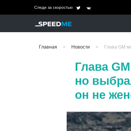
Следи за скоростью
Главная
Новости
Глава GM мо
Глава GM 
но выбра
он не же