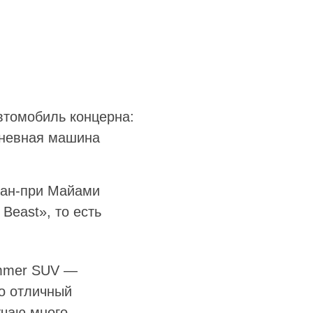
втомобиль концерна:
едневная машина
Гран-при Майами
 Beast», то есть
ummer SUV —
то отличный
учаю много