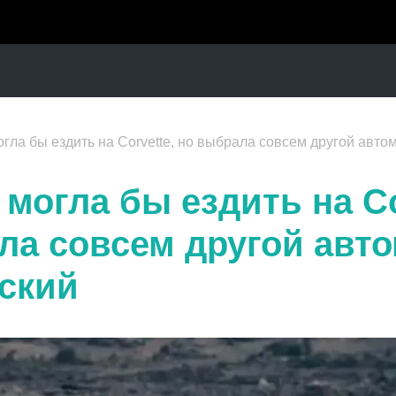
гла бы ездить на Corvette, но выбрала совсем другой авто
могла бы ездить на Co
ла совсем другой авт
нский