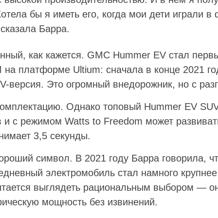
Хотела бы я иметь его, когда мои дети играли в
сказала Барра.
анный, как кажется. GMC Hummer EV стал перв
на платформе Ultium: сначала в конце 2021 го
V-версия. Это огромный внедорожник, но с раз
комплектацию. Однако топовый Hummer EV SUV 
 и с режимом Watts to Freedom может развивать
анимает 3,5 секунды.
роший символ. В 2021 году Барра говорила, что
седневный электромобиль стал намного крупнее
тается выглядеть рациональным выбором — он 
рическую мощность без извинений.