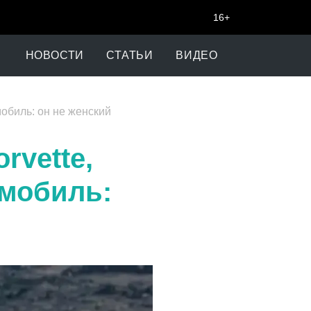
16+
НОВОСТИ
СТАТЬИ
ВИДЕО
мобиль: он не женский
rvette,
омобиль: