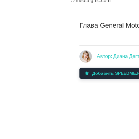
© media.gmc.com
Глава General Mo
Автор: Диана Дег
Добавить SPEEDME.R