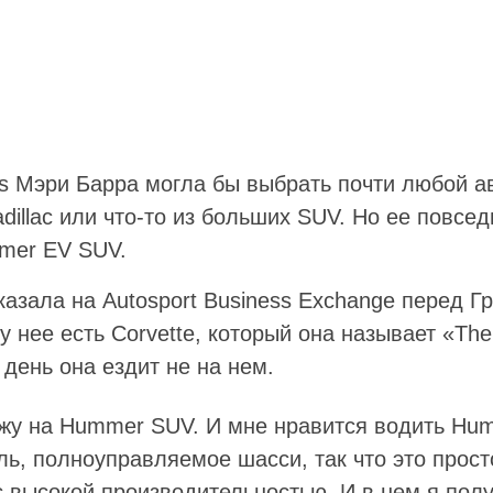
rs Мэри Барра могла бы выбрать почти любой а
adillac или что-то из больших SUV. Но ее повс
mer EV SUV.
казала на Autosport Business Exchange перед 
у нее есть Corvette, который она называет «The
день она ездит не на нем.
зжу на Hummer SUV. И мне нравится водить H
ь, полноуправляемое шасси, так что это прос
 высокой производительностью. И в нем я пол