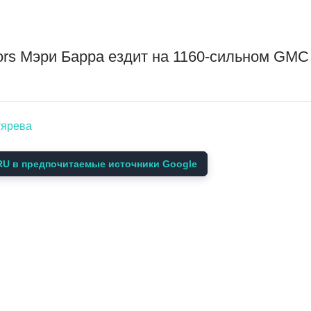
tors Мэри Барра ездит на 1160-сильном GM
тярева
U в предпочитаемые источники Google