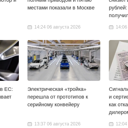
местами показали в Москве
рублей:
получи
14:24 06 августа 2026
14:06
в ЕС:
Электрическая «тройка»
Сигнали
ывает
перешла от прототипов к
и серти
серийному конвейеру
как отк
дилеро
13:37 06 августа 2026
12:04