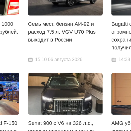
 1000
Семь мест, бензин АИ-92 и
Bugatti 
 рублей,
расход 7,5 л: VGV U70 Plus
огромно
выходит в России
сохрани
получил
15:10 06 августа 2026
14:38
d F-150
Senat 900 с V6 на 326 л.с.,
AMG уб
отор и
полным приводом и пятью
снизил 