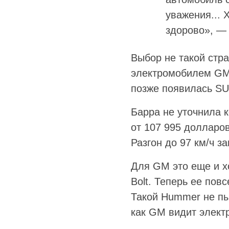
уважения... 
здорово», — 
Выбор не такой стр
электромобилем GM 
позже появилась SU
Барра не уточнила 
от 107 995 долларов
Разгон до 97 км/ч з
Для GM это еще и хо
Bolt. Теперь ее пов
Такой Hummer не пы
как GM видит элект