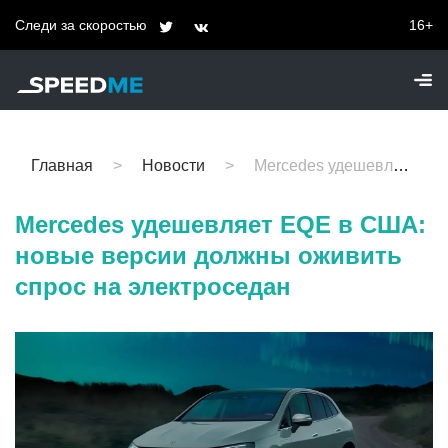
Следи за скоростью
16+
Главная
Новости
Mercedes удешевляет EQE в США: новые версии должны оживить спрос на электроседан
Mercedes удешевляет EQE в США:
новые версии должны оживить
спрос на электроседан