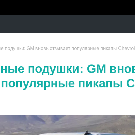
 подушки: GM вновь отзывает популярные пикапы Chevrole
ные подушки: GM вно
 популярные пикапы Ch