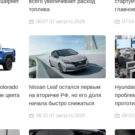
сширяет
всего увеличивает расход
стартуе
топлива
главно
08:07 07 августа 2026
07:54
olorado
Nissan Leaf остался первым
Hyundai
ые цвета
на вторичке РФ, но его доля
пробле
начала быстро снижаться
протот
06:31 07 августа 2026
06:03