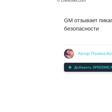
© chevrolet.com
GM отзывает пикап
безопасности
Автор: Полина Ко
Добавить SPEEDME.R