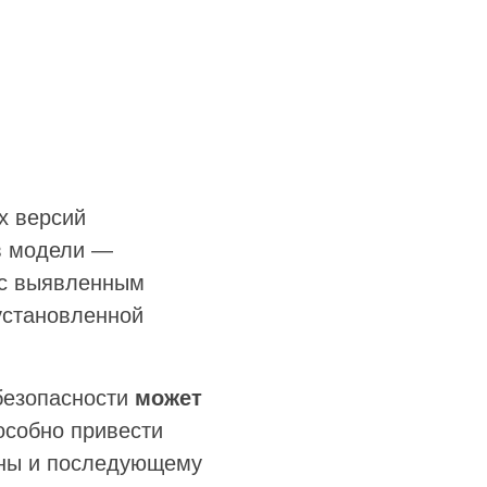
х версий
в модели —
 с выявленным
установленной
безопасности
может
особно привести
ины и последующему