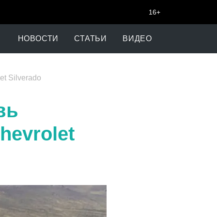
16+
НОВОСТИ
СТАТЬИ
ВИДЕО
t Silverado
вь
evrolet