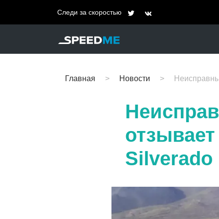
Следи за скоростью
Главная
Новости
Неисправные
Неисправ
отзывает
Silverado