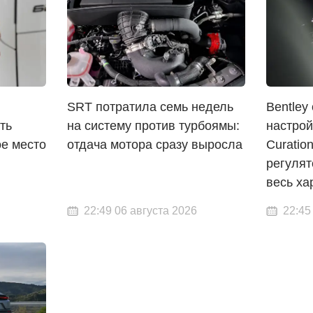
SRT потратила семь недель
Bentley
ть
на систему против турбоямы:
настрой
ое место
отдача мотора сразу выросла
Curatio
регуля
весь ха
22:49 06 августа 2026
22:45