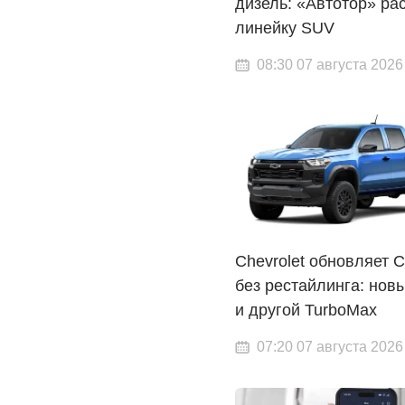
дизель: «Автотор» ра
линейку SUV
08:30 07 августа 2026
Chevrolet обновляет C
без рестайлинга: нов
и другой TurboMax
07:20 07 августа 2026