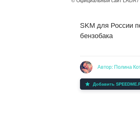
© Официальный сайт LADA / l
SKM для России по
бензобака
Автор: Полина Ко
Добавить SPEEDME.R