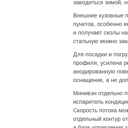
заводиться зимой, н
Внешние кузовные п
пунктов, особенно е
и получает сколы на
стальную можно зака
Для посадки и погр
профиля, усилена р
анодированную пове
оснащение, а не до
Минивэн отдельно п
испаритель кондици
Скорость потока мо
отдельный контур о
а блок управления 