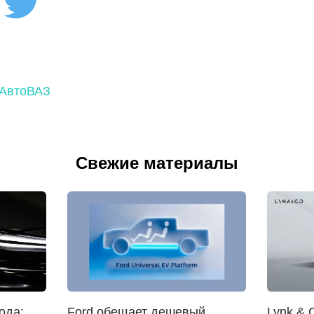
АвтоВАЗ
Свежие материалы
ода:
Ford обещает дешевый
Lynk & 