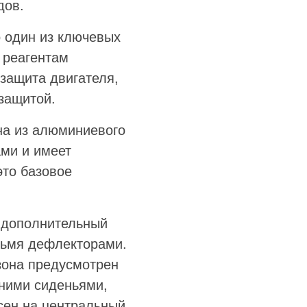
дов.
 один из ключевых
 реагентам
 защита двигателя,
 защитой.
на из алюминиевого
ами и имеет
это базовое
 дополнительный
рьмя дефлекторами.
зона предусмотрен
ними сиденьями,
сен на центральный