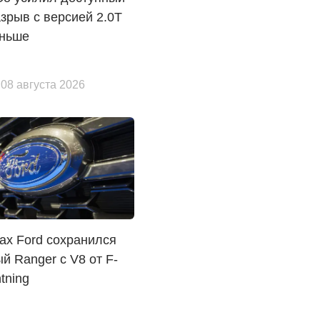
зрыв с версией 2.0T
еньше
 08 августа 2026
ах Ford сохранился
й Ranger с V8 от F-
tning