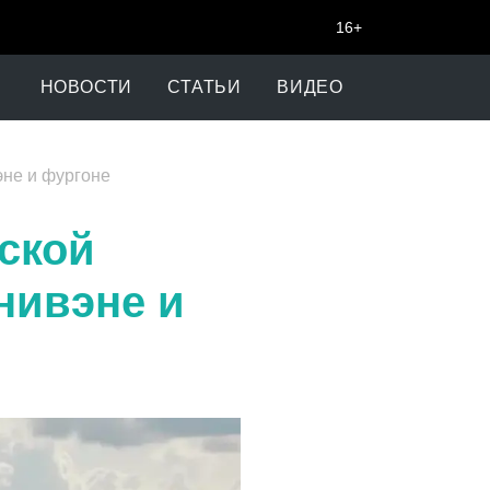
16+
НОВОСТИ
СТАТЬИ
ВИДЕО
эне и фургоне
ской
нивэне и