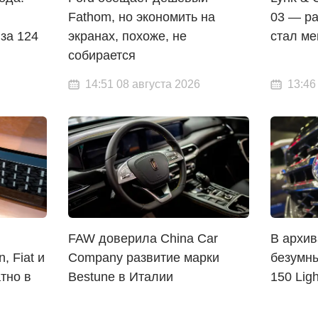
Fathom, но экономить на
03 — ра
за 124
экранах, похоже, не
стал м
собирается
14:51 08 августа 2026
13:46
FAW доверила China Car
В архив
, Fiat и
Company развитие марки
безумны
тно в
Bestune в Италии
150 Ligh