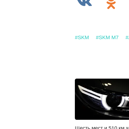
#SKM
#SKM M7
#
Шесть мест и 510 км х