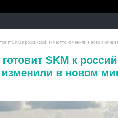
овит SKM к российской зиме: что изменили в новом минив
готовит SKM к россий
о изменили в новом ми