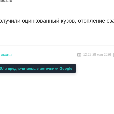
ada.ru
лучили оцинкованный кузов, отопление сз
тикова
12:22 28 мая 2026
U в предпочитаемые источники Google