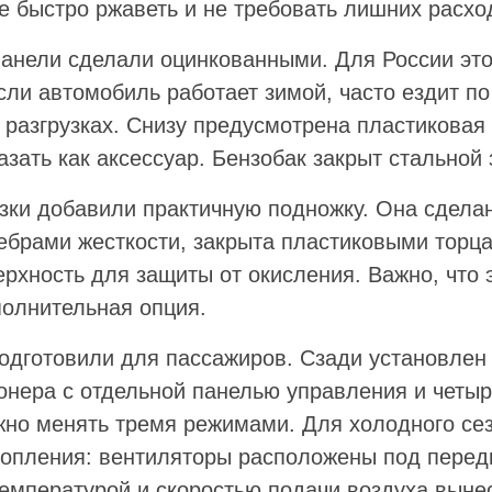
е быстро ржаветь и не требовать лишних расхо
анели сделали оцинкованными. Для России это
сли автомобиль работает зимой, часто ездит по
 разгрузках. Снизу предусмотрена пластиковая
зать как аксессуар. Бензобак закрыт стальной
узки добавили практичную подножку. Она сдела
ебрами жесткости, закрыта пластиковыми торц
рхность для защиты от окисления. Важно, что 
полнительная опция.
одготовили для пассажиров. Сзади установлен
онера с отдельной панелью управления и четы
жно менять тремя режимами. Для холодного се
топления: вентиляторы расположены под перед
температурой и скоростью подачи воздуха выне