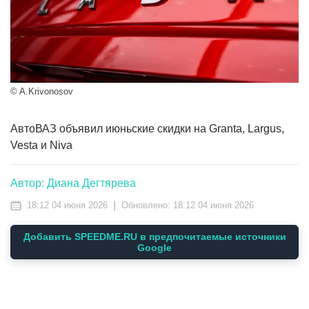
© A.Krivonosov
АвтоВАЗ объявил июньские скидки на Granta, Largus,
Vesta и Niva
Автор: Диана Дегтярева
|
18:12 04 июня 2026
Обновлено:
18:12 04 июня 2026
Добавить SPEEDME.RU в предпочитаемые источники
Google