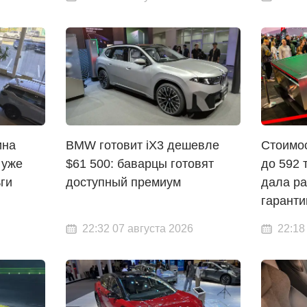
ина
BMW готовит iX3 дешевле
Стоимо
 уже
$61 500: баварцы готовят
до 592 
ги
доступный премиум
дала ра
гаранти
22:32 07 августа 2026
22:18