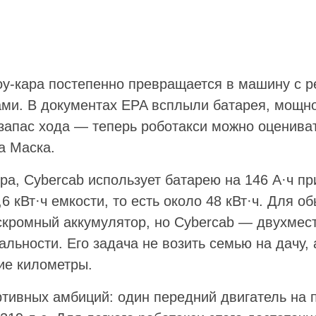
шоу-кара постепенно превращается в машину с 
ми. В документах EPA всплыли батарея, мощн
запас хода — теперь роботакси можно оцениват
а Маска.
а, Cybercab использует батарею на 146 А·ч пр
6 кВт·ч емкости, то есть около 48 кВт·ч. Для о
скромный аккумулятор, но Cybercab — двухмес
льности. Его задача не возить семью на дачу,
ие километры.
ртивных амбиций: один передний двигатель на 