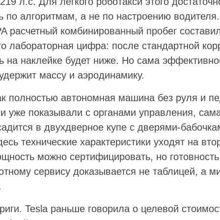
 219 л.с. Для легкого роботакси этого достаточ
 по алгоритмам, а не по настроению водителя.
PA расчетный комбинированный пробег состави
то лабораторная цифра: после стандартной кор
ь на наклейке будет ниже. Но сама эффективно
 удержит массу и аэродинамику.
ак полностью автономная машина без руля и пе
и уже показывали с органами управления, сама
садится в двухдверное купе с дверями-бабочкам
десь технические характеристики уходят на вто
ощность можно сертифицировать, но готовность
отному сервису доказывается не таблицей, а 
.
риги. Tesla раньше говорила о целевой стоимо