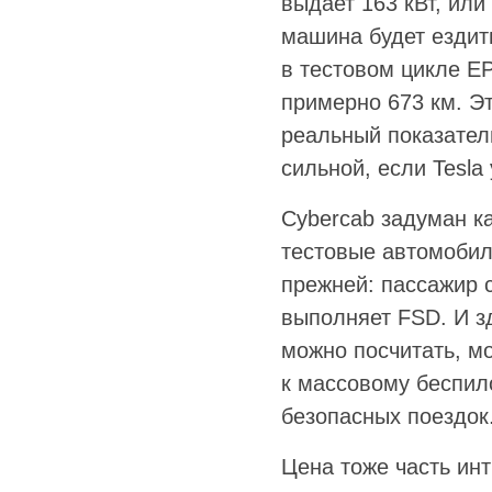
выдает 163 кВт, или
машина будет ездить
в тестовом цикле E
примерно 673 км. Э
реальный показател
сильной, если Tesla
Cybercab задуман к
тестовые автомобил
прежней: пассажир 
выполняет FSD. И з
можно посчитать, м
к массовому беспил
безопасных поездок
Цена тоже часть инт