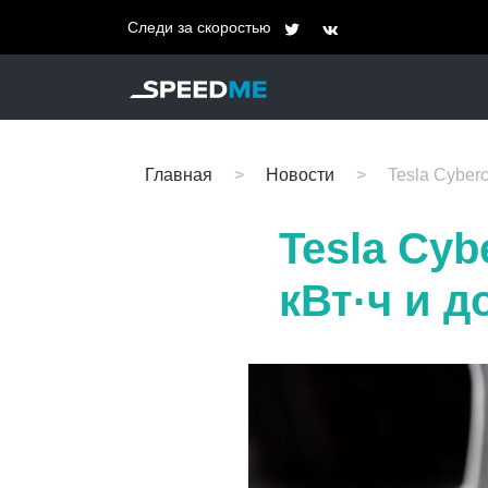
Следи за скоростью
Главная
Новости
Tesla Cyberc
Tesla Cyb
кВт·ч и д