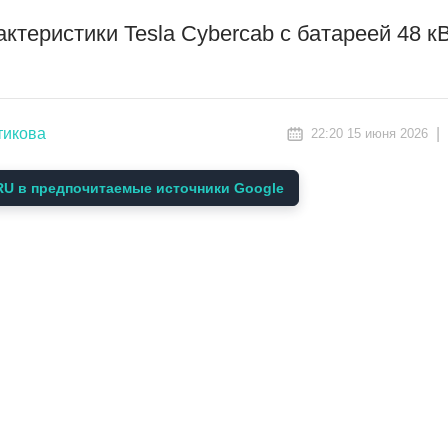
ктеристики Tesla Cybercab с батареей 48 кВ
тикова
|
22:20 15 июня 2026
U в предпочитаемые источники Google