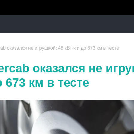
ab оказался не игрушкой: 48 кВт·ч и до 673 км в тесте
ercab оказался не игру
о 673 км в тесте