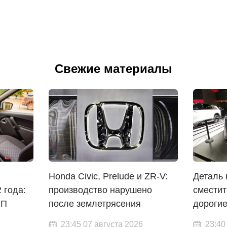
Свежие материалы
Honda Civic, Prelude и ZR-V:
Деталь 
 года:
производство нарушено
сместит
ПП
после землетрясения
дороги
23:45 07 августа 2026
23:40