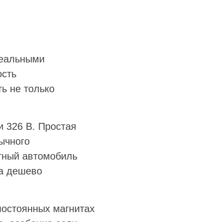
реальными
ость
ь не только
и 326 В. Простая
бычного
тный автомобиль
 а дешево
постоянных магнитах