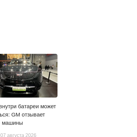
внутри батареи может
ься: GM отзывает
е машины
 07 августа 2026