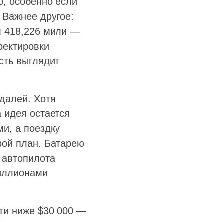
но, особенно если
 Важнее другое:
л 418,226 мили —
ректировки
сть выглядит
далей. Хотя
 идея остается
и, а поездку
рой план. Батарею
 автопилота
миллионами
сти ниже $30 000 —