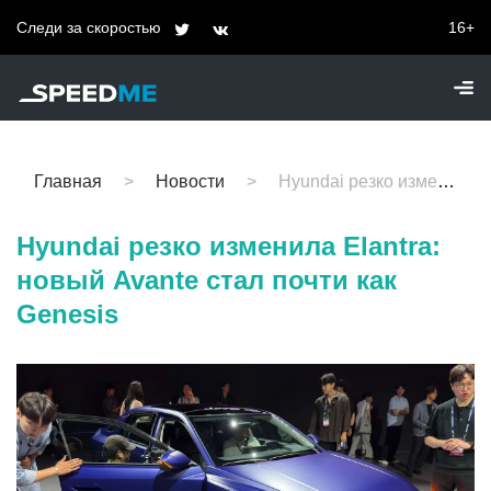
Следи за скоростью
16+
Главная
Новости
Hyundai резко изменила Elantra: новый Avante стал почти как Genesis
Hyundai резко изменила Elantra:
новый Avante стал почти как
Genesis