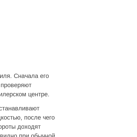
иля. Сначала его
и проверяют
илерском центре.
устанавливают
костью, после чего
бороты доходят
а видно при обычной