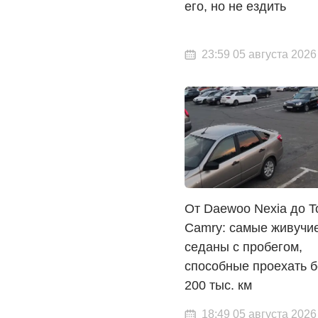
его, но не ездить
23:59 05 августа 2026
От Daewoo Nexia до T
Camry: самые живучи
седаны с пробегом,
способные проехать 
200 тыс. км
18:49 05 августа 2026