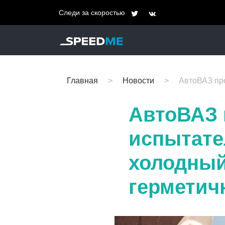
Следи за скоростью
Главная
Новости
АвтоВАЗ пров
АвтоВАЗ 
испытате
холодный
герметич