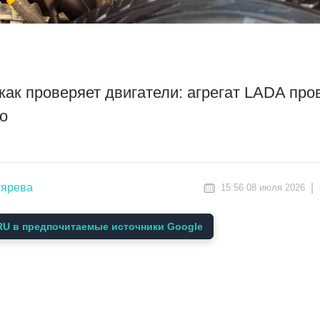
как проверяет двигатели: агрегат LADA про
то
тярева
|
15:56 08 июля 2026
U в предпочитаемые источники Google