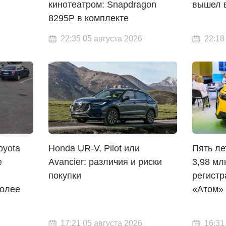
кинотеатром: Snapdragon
вышел 
8295P в комплекте
22:35 05 августа 2026
22:18
oyota
Honda UR-V, Pilot или
Пять ле
е
Avancier: различия и риски
3,98 мл
покупки
регистр
более
«Атом»
17:21 05 августа 2026
16:31