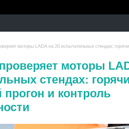
еряет моторы LADA на 20 испытательных стендах: горячий запуск,
проверяет моторы LAD
льных стендах: горячи
 прогон и контроль
ности