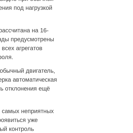
ения под нагрузкой
рассчитана на 16-
енды предусмотрены
 всех агрегатов
роля.
 обычный двигатель,
ерка автоматическая
ть отклонения ещё
з самых неприятных
роявиться уже
вый контроль