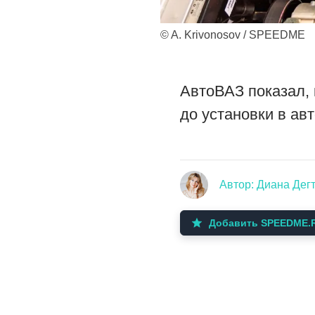
© A. Krivonosov / SPEEDME
АвтоВАЗ показал, 
до установки в ав
Автор: Диана Дег
Добавить SPEEDME.R