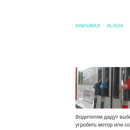
#АвтоВАЗ
#LADA
Водителям дадут выб
угробить мотор или с