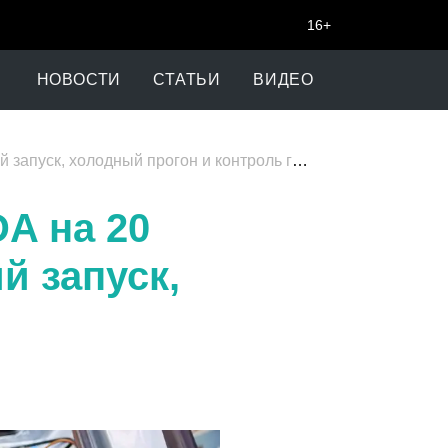
16+
НОВОСТИ
СТАТЬИ
ВИДЕО
 холодный прогон и контроль герметичности
A на 20
й запуск,