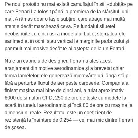
Pe noul prototip nu mai există camuflajul în stil «dubiță» pe
care Ferrari l-a folosit până la premiera de la sfârșitul lunii
mai. A rămas doar o fâșie subțire, care atrage mai multă
atenție decât maschează ceva. Pe fundalul siluetei
neobișnuite cu cinci uși a modelului Luce, ștergătoarele
sar imediat în ochi: stau vertical la marginile parbrizului și
par mult mai masive decât te-ai aștepta de la un Ferrari.
Nu e un capriciu de designer. Ferrari a ales acest
aranjament din motive aerodinamice și a brevetat chiar
forma lamelelor: ele generează microvârtejuri lângă stâlpi
fără a perturba fluxul de aer peste caroserie. Compania a
finisat mașina mai bine de cinci ani, a rulat aproximativ
6000 de simulări CFD, 250 de ore de teste cu modele la
scară în tunelul aerodinamic și încă 80 de ore cu mașina la
dimensiuni reale. Rezultatul este un coeficient de
rezistență la înaintare de 0,254 — cel mai mic dintre Ferrari
de șosea.