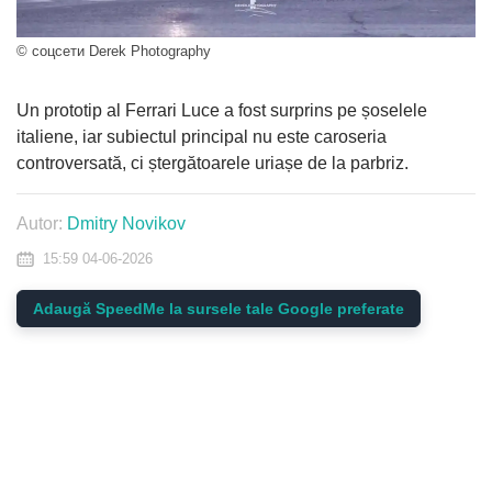
© соцсети Derek Photography
Un prototip al Ferrari Luce a fost surprins pe șoselele
italiene, iar subiectul principal nu este caroseria
controversată, ci ștergătoarele uriașe de la parbriz.
Autor:
Dmitry Novikov
15:59 04-06-2026
Adaugă SpeedMe la sursele tale Google preferate