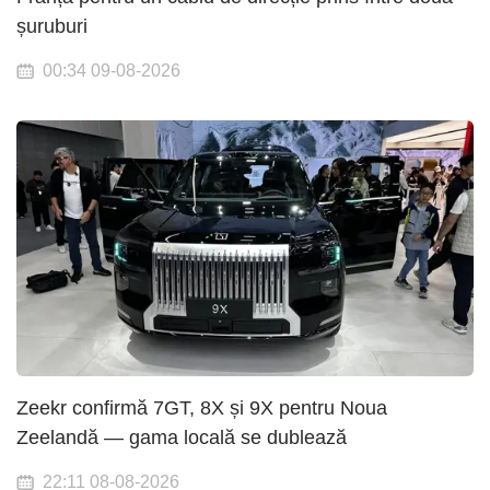
șuruburi
00:34 09-08-2026
Zeekr confirmă 7GT, 8X și 9X pentru Noua
Zeelandă — gama locală se dublează
22:11 08-08-2026