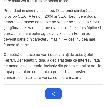
care mulți vor trebui să se obișnuiască.
Procedeul în sine nu este nou. O schemă similară au
folosit-o SEAT Altea din 2004 și SEAT Leon de a doua
generație, ambele desenate de Walter de Silva. La SEAT,
ștergătoarele erau integrate mai discret în zona stâlpilor și
păreau mult mai puțin agresive vizual. La Ferrari au
devenit parte din caracterul mașinii — deși nu cea mai
frumoasă parte.
Cumpărătorii Luce nu vor fi descurajați de asta. Șeful
Ferrari, Benedetto Vigna, a declarat deja că interesul față
de model este puternic, inclusiv din partea clienților noi, iar
după prezentare compania a primit chiar transferuri
bancare de la cei care vor să cumpere mașina.