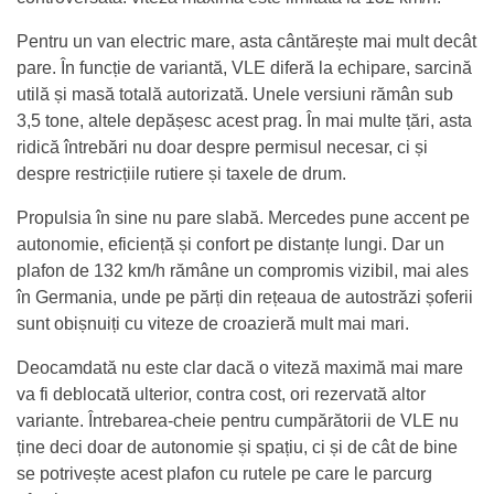
Pentru un van electric mare, asta cântărește mai mult decât
pare. În funcție de variantă, VLE diferă la echipare, sarcină
utilă și masă totală autorizată. Unele versiuni rămân sub
3,5 tone, altele depășesc acest prag. În mai multe țări, asta
ridică întrebări nu doar despre permisul necesar, ci și
despre restricțiile rutiere și taxele de drum.
Propulsia în sine nu pare slabă. Mercedes pune accent pe
autonomie, eficiență și confort pe distanțe lungi. Dar un
plafon de 132 km/h rămâne un compromis vizibil, mai ales
în Germania, unde pe părți din rețeaua de autostrăzi șoferii
sunt obișnuiți cu viteze de croazieră mult mai mari.
Deocamdată nu este clar dacă o viteză maximă mai mare
va fi deblocată ulterior, contra cost, ori rezervată altor
variante. Întrebarea-cheie pentru cumpărătorii de VLE nu
ține deci doar de autonomie și spațiu, ci și de cât de bine
se potrivește acest plafon cu rutele pe care le parcurg