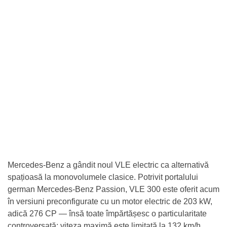
Mercedes-Benz a gândit noul VLE electric ca alternativă
spațioasă la monovolumele clasice. Potrivit portalului
german Mercedes-Benz Passion, VLE 300 este oferit acum
în versiuni preconfigurate cu un motor electric de 203 kW,
adică 276 CP — însă toate împărtășesc o particularitate
controversată: viteza maximă este limitată la 132 km/h.