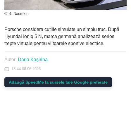
© B. Naumkin
Porsche considera cutiile simulate un simplu truc. După
Hyundai Ioniq 5 N, marca germană analizează serios
trepte virtuale pentru viitoarele sportive electrice.
Autor:
Daria Kașirina
18:44 08-06-2026
Adaugă SpeedMe la sursele tale Google preferate