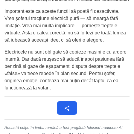
Important este ca aceste funcții să poată fi dezactivate.
Vrea șoferul tracțiune electrică pură — să meargă fără
imitație. Vrea mai multă implicare — pornește treptele
virtuale. Asta e calea corectă: nu să forțezi pe toată lumea
să iubească aceeași idee, ci să oferi o alegere.
Electricele nu sunt obligate să copieze mașinile cu ardere
internă. Dar dacă reușesc să aducă înapoi pasiunea fără
benzină și gaze de eșapament, disputa despre treptele
«false» va trece repede în plan secund. Pentru șofer,
originea emoției contează mai puțin decât faptul că ea
funcționează la volan.
Această ediție în limba română a fost pregătită folosind traducere AI,