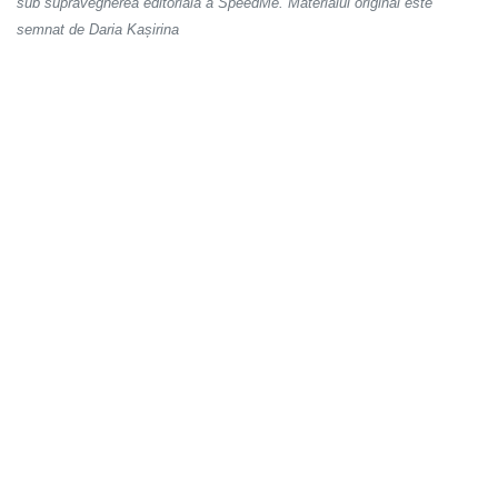
sub supravegherea editorială a SpeedMe. Materialul original este
semnat de Daria Kașirina