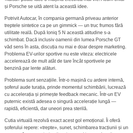
și Porsche se uită atent la această idee.
Potrivit Autocar, în compania germană priveau anterior
treptele sintetice ca pe un gimmick — un truc frumos fără
utilitate reală. După Ioniq 5 N această atitudine s-a
schimbat. Dacă inclusiv oamenii din lumea Porsche GT
văd sens în asta, discuția nu mai e doar despre marketing.
Problema EV-urilor sportive nu este viteza: electricele
accelerează de mult atât de tare încât sportivele pe
benzină par lente alături.
Problema sunt senzațiile. Într-o mașină cu ardere internă,
șoferul aude turația, prinde momentul schimbării, lucrează
cu accelerația și primește feedback mecanic. Într-un EV
puternic există adesea o singură accelerație lungă —
rapidă, eficientă, dar uneori prea sterilă.
Cutia virtuală rezolvă exact acest gol emoțional. Îi oferă
șoferului repere: «trepte», sunet, schimbarea tracțiunii și un