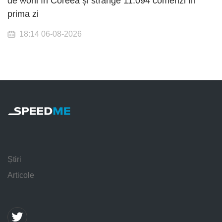
de woni în Coreea și strânge 11.094 comenzi în
prima zi
18:14 06-08-2026
Știri
Articole