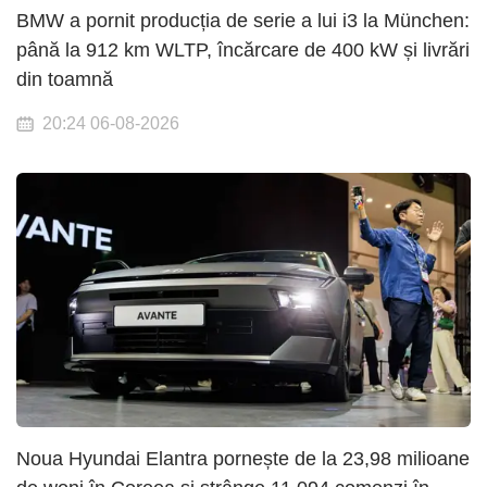
BMW a pornit producția de serie a lui i3 la München:
până la 912 km WLTP, încărcare de 400 kW și livrări
din toamnă
20:24 06-08-2026
Noua Hyundai Elantra pornește de la 23,98 milioane