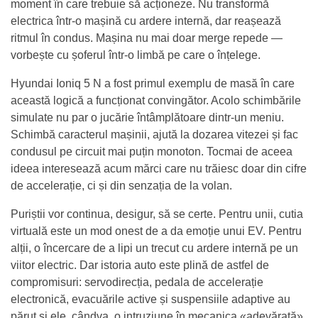
moment în care trebuie să acționeze. Nu transformă
electrica într-o mașină cu ardere internă, dar reașează
ritmul în condus. Mașina nu mai doar merge repede —
vorbește cu șoferul într-o limbă pe care o înțelege.
Hyundai Ioniq 5 N a fost primul exemplu de masă în care
această logică a funcționat convingător. Acolo schimbările
simulate nu par o jucărie întâmplătoare dintr-un meniu.
Schimbă caracterul mașinii, ajută la dozarea vitezei și fac
condusul pe circuit mai puțin monoton. Tocmai de aceea
ideea interesează acum mărci care nu trăiesc doar din cifre
de accelerație, ci și din senzația de la volan.
Puriștii vor continua, desigur, să se certe. Pentru unii, cutia
virtuală este un mod onest de a da emoție unui EV. Pentru
alții, o încercare de a lipi un trecut cu ardere internă pe un
viitor electric. Dar istoria auto este plină de astfel de
compromisuri: servodirecția, pedala de accelerație
electronică, evacuările active și suspensiile adaptive au
părut și ele, cândva, o intruziune în mecanica «adevărată».