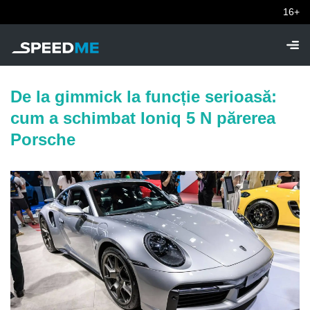
16+
De la gimmick la funcție serioasă:
cum a schimbat Ioniq 5 N părerea
Porsche