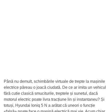
Până nu demult, schimbările virtuale de trepte la mașinile
electrice păreau o joacă ciudată. De ce ar imita un vehicul
fără cutie clasică smuciturile, treptele și sunetul, dacă
motorul electric poate livra tracțiune lin și instantaneu? Și
totuși, Hyundai Ioniq 5 N a arătat că uneori o funcție
«falsă» poate face o mașină electrică mai vie. Acum chiar