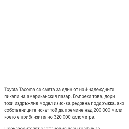
Toyota Tacoma се смята за един от най-надеждните
пикапи на американския пазар. Въпреки това, дори
този издръжлив модел изисква редовна поддръжка, ако
собствениците искат той да премине над 200 000 мили,
което е приблизително 320 000 километра.
Производителят е установил ясен график за