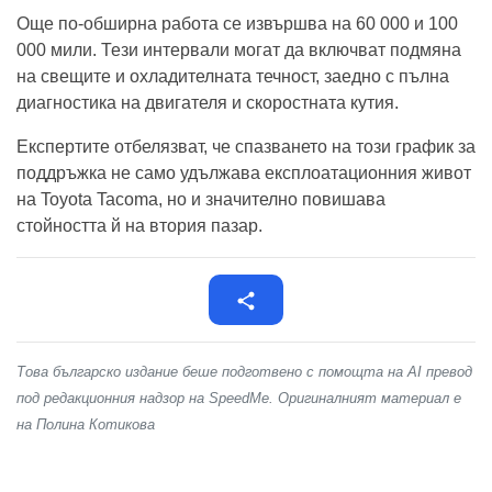
Още по-обширна работа се извършва на 60 000 и 100
000 мили. Тези интервали могат да включват подмяна
на свещите и охладителната течност, заедно с пълна
диагностика на двигателя и скоростната кутия.
Експертите отбелязват, че спазването на този график за
поддръжка не само удължава експлоатационния живот
на Toyota Tacoma, но и значително повишава
стойността й на втория пазар.
Това българско издание беше подготвено с помощта на AI превод
под редакционния надзор на SpeedMe. Оригиналният материал е
на Полина Котикова