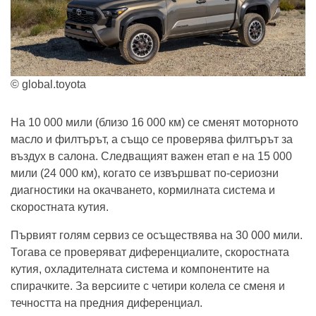
© global.toyota
На 10 000 мили (близо 16 000 км) се сменят моторното
масло и филтърът, а също се проверява филтърът за
въздух в салона. Следващият важен етап е на 15 000
мили (24 000 км), когато се извършват по-сериозни
диагностики на окачването, кормилната система и
скоростната кутия.
Първият голям сервиз се осъществява на 30 000 мили.
Тогава се проверяват диференциалите, скоростната
кутия, охладителната система и компонентите на
спирачките. За версиите с четири колела се сменя и
течността на предния диференциал.