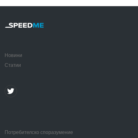
Новини
Статии
Потребителско споразумение