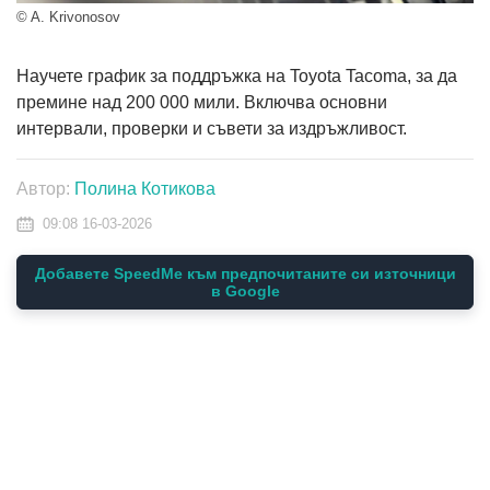
© A. Krivonosov
Научете график за поддръжка на Toyota Tacoma, за да
премине над 200 000 мили. Включва основни
интервали, проверки и съвети за издръжливост.
Автор:
Полина Котикова
09:08 16-03-2026
Добавете SpeedMe към предпочитаните си източници
в Google