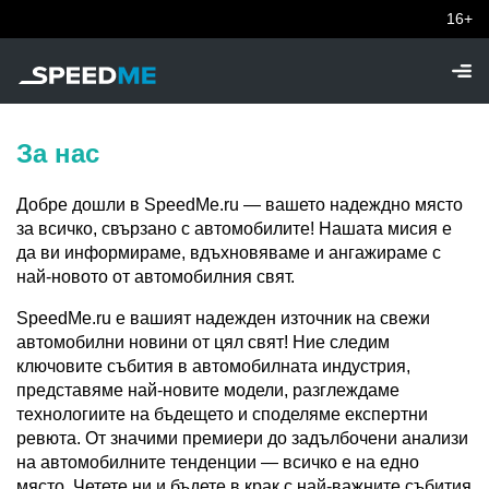
16+
За нас
Добре дошли в SpeedMe.ru — вашето надеждно място
за всичко, свързано с автомобилите! Нашата мисия е
да ви информираме, вдъхновяваме и ангажираме с
най-новото от автомобилния свят.
SpeedMe.ru е вашият надежден източник на свежи
автомобилни новини от цял свят! Ние следим
ключовите събития в автомобилната индустрия,
представяме най-новите модели, разглеждаме
технологиите на бъдещето и споделяме експертни
ревюта. От значими премиери до задълбочени анализи
на автомобилните тенденции — всичко е на едно
място. Четете ни и бъдете в крак с най-важните събития